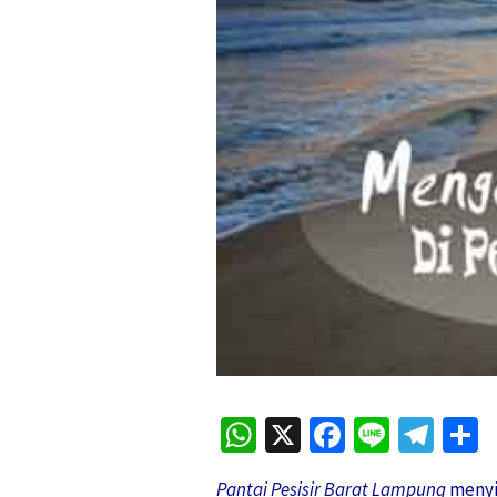
WhatsApp
X
Facebook
Line
Tel
S
Pantai Pesisir Barat Lampung
menyim