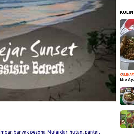
KULIN
CULINAR
Mie Ay
egram
hare
pan banyak pesona. Mulai dari hutan, pantai,