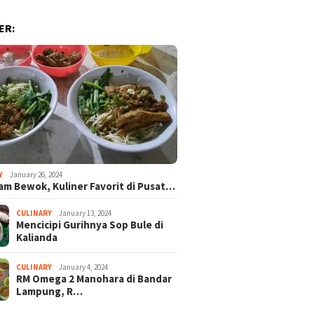
ER:
Y
January 26, 2024
am Bewok, Kuliner Favorit di Pusat…
CULINARY
January 13, 2024
Mencicipi Gurihnya Sop Bule di
Kalianda
CULINARY
January 4, 2024
RM Omega 2 Manohara di Bandar
Lampung, R…