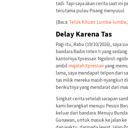
tadi. Tapi saya akan cerita saat ini
terutama pulau Pisang menyusul.
(Baca:
Teluk Kiluan: Lumba-lumba,
Delay Karena Tas
Pagi itu, Rabu (19/10/2016), saya
bandara Radin Inten II yang sedan
kantornya Xpressair. Ngobrol-ngob
ambil
majalah Xpressair
yang memuat
lama, saya mendapat telpon dari s
tas milik mereka masih nyangkut 
berikutnya yang mendarat dari mas
Singkat cerita setelah sarapan sam
kami berangkat menuju Pesisir Bar
keluar dari bandara. Menuju Bundar
Gunawan, untuk masuk ke jalan ke 
dan waktu, daripada lewat Jalan P