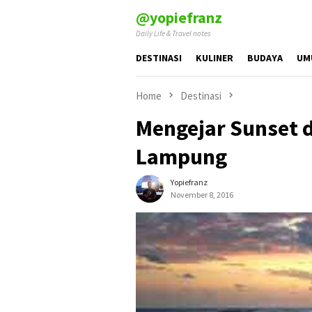
Skip
@yopiefranz
to
Daily Life & Travel notes
content
DESTINASI
KULINER
BUDAYA
UM
Home
Destinasi
Mengejar Sunset di
Lampung
Yopiefranz
November 8, 2016