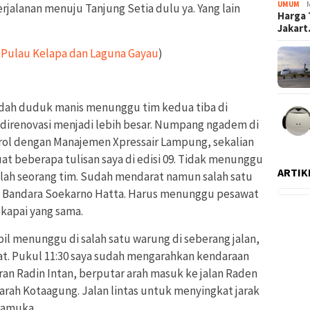
UMUM
 perjalanan menuju Tanjung Setia dulu ya. Yang lain
Harga 
Jakar
 Pulau Kelapa dan Laguna Gayau
)
 sudah duduk manis menunggu tim kedua tiba di
g direnovasi menjadi lebih besar. Numpang ngadem di
rol dengan Manajemen Xpressair Lampung, sekalian
 beberapa tulisan saya di edisi 09. Tidak menunggu
ARTIK
alah seorang tim. Sudah mendarat namun salah satu
di Bandara Soekarno Hatta. Harus menunggu pesawat
kapai yang sama.
bil menunggu di salah satu warung di seberang jalan,
at. Pukul 11:30 saya sudah mengarahkan kendaraan
an Radin Intan, berputar arah masuk ke jalan Raden
arah Kotaagung. Jalan lintas untuk menyingkat jarak
ramuka.