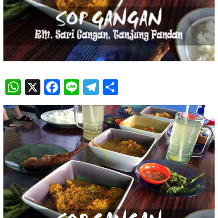
WhatsApp
X
Facebook
Line
Telegram
Share