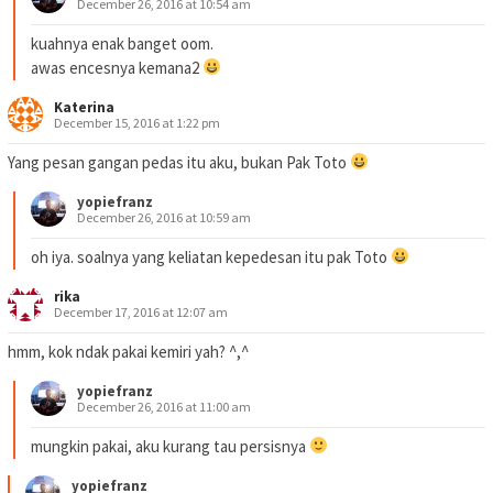
December 26, 2016 at 10:54 am
kuahnya enak banget oom.
awas encesnya kemana2
Katerina
December 15, 2016 at 1:22 pm
Yang pesan gangan pedas itu aku, bukan Pak Toto
yopiefranz
December 26, 2016 at 10:59 am
oh iya. soalnya yang keliatan kepedesan itu pak Toto
rika
December 17, 2016 at 12:07 am
hmm, kok ndak pakai kemiri yah? ^,^
yopiefranz
December 26, 2016 at 11:00 am
mungkin pakai, aku kurang tau persisnya
yopiefranz