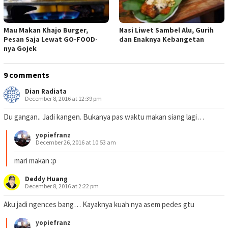
Mau Makan Khajo Burger,
Nasi Liwet Sambel Alu, Gurih
Pesan Saja Lewat GO-FOOD-
dan Enaknya Kebangetan
nya Gojek
9 comments
Dian Radiata
December 8, 2016 at 12:39 pm
Du gangan.. Jadi kangen. Bukanya pas waktu makan siang lagi…
yopiefranz
December 26, 2016 at 10:53 am
mari makan :p
Deddy Huang
December 8, 2016 at 2:22 pm
Aku jadi ngences bang… Kayaknya kuah nya asem pedes gtu
yopiefranz