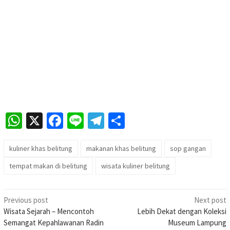
WhatsApp
X
Facebook
Line
Telegram
Share
kuliner khas belitung
makanan khas belitung
sop gangan
tempat makan di belitung
wisata kuliner belitung
Post
Previous post
Next post
Wisata Sejarah – Mencontoh
Lebih Dekat dengan Koleksi
navigation
Semangat Kepahlawanan Radin
Museum Lampung