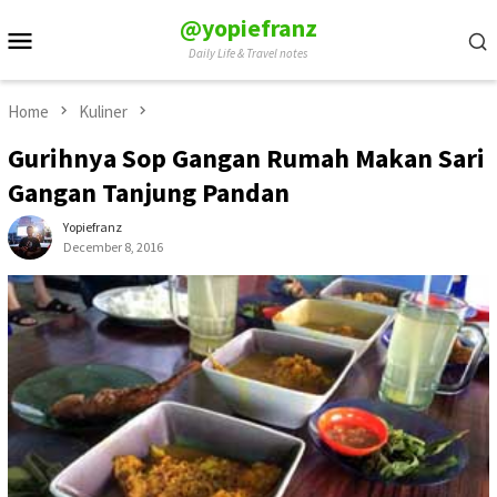
Skip
@yopiefranz
Mobile
to
Daily Life & Travel notes
Menu
content
Home
Kuliner
Gurihnya Sop Gangan Rumah Makan Sari
Gangan Tanjung Pandan
Yopiefranz
December 8, 2016