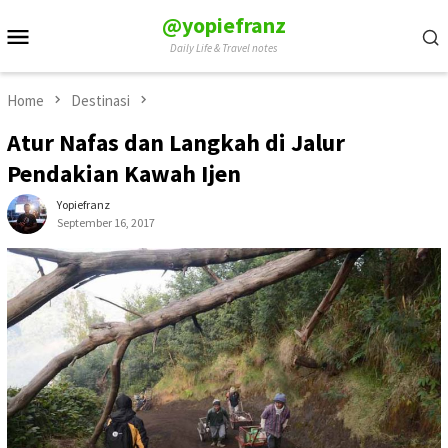
Skip
@yopiefranz
Mobile
to
Daily Life & Travel notes
Menu
content
Home
Destinasi
Atur Nafas dan Langkah di Jalur
Pendakian Kawah Ijen
Yopiefranz
September 16, 2017