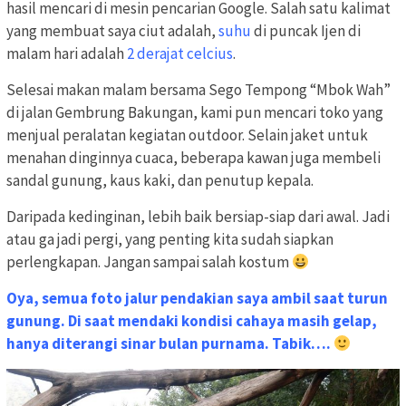
hasil mencari di mesin pencarian Google. Salah satu kalimat
yang membuat saya ciut adalah,
suhu
di puncak Ijen di
malam hari adalah
2 derajat celcius
.
Selesai makan malam bersama Sego Tempong “Mbok Wah”
di jalan Gembrung Bakungan, kami pun mencari toko yang
menjual peralatan kegiatan outdoor. Selain jaket untuk
menahan dinginnya cuaca, beberapa kawan juga membeli
sandal gunung, kaus kaki, dan penutup kepala.
Daripada kedinginan, lebih baik bersiap-siap dari awal. Jadi
atau ga jadi pergi, yang penting kita sudah siapkan
perlengkapan. Jangan sampai salah kostum
Oya, semua foto jalur pendakian saya ambil saat turun
gunung. Di saat mendaki kondisi cahaya masih gelap,
hanya diterangi sinar bulan purnama. Tabik….