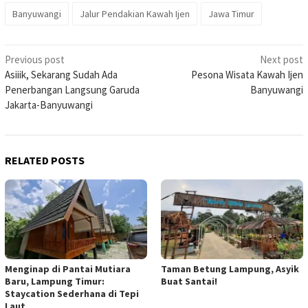
Banyuwangi
Jalur Pendakian Kawah Ijen
Jawa Timur
Post
Previous post
Next post
Asiiik, Sekarang Sudah Ada
Pesona Wisata Kawah Ijen
navigation
Penerbangan Langsung Garuda
Banyuwangi
Jakarta-Banyuwangi
RELATED POSTS
Menginap di Pantai Mutiara
Taman Betung Lampung, Asyik
Baru, Lampung Timur:
Buat Santai!
Staycation Sederhana di Tepi
Laut