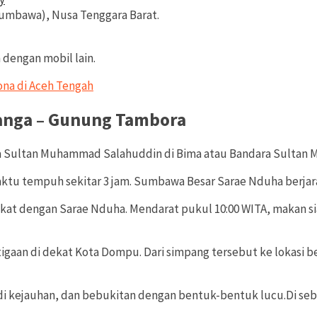
umbawa), Nusa Tenggara Barat.
dengan mobil lain.
ona di Aceh Tengah
anga – Gunung Tambora
ara Sultan Muhammad Salahuddin di Bima atau Bandara Sulta
aktu tempuh sekitar 3 jam. Sumbawa Besar Sarae Nduha berjara
at dengan Sarae Nduha. Mendarat pukul 10:00 WITA, makan sia
igaan di dekat Kota Dompu. Dari simpang tersebut ke lokasi b
di kejauhan, dan bebukitan dengan bentuk-bentuk lucu.Di sebe