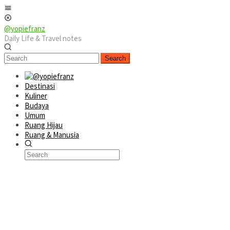
Skip
Mobile
to
Menu
content
@yopiefranz
Daily Life & Travel notes
Search
Destinasi
Kuliner
Budaya
Umum
Ruang Hijau
Ruang & Manusia