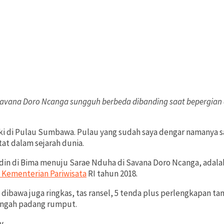
vana Doro Ncanga sungguh berbeda dibanding saat bepergian di
ki di Pulau Sumbawa. Pulau yang sudah saya dengar namanya saa
at dalam sejarah dunia.
in di Bima menuju Sarae Nduha di Savana Doro Ncanga, adala
t Kementerian Pariwisata
RI tahun 2018.
 dibawa juga ringkas, tas ransel, 5 tenda plus perlengkapan t
engah padang rumput.