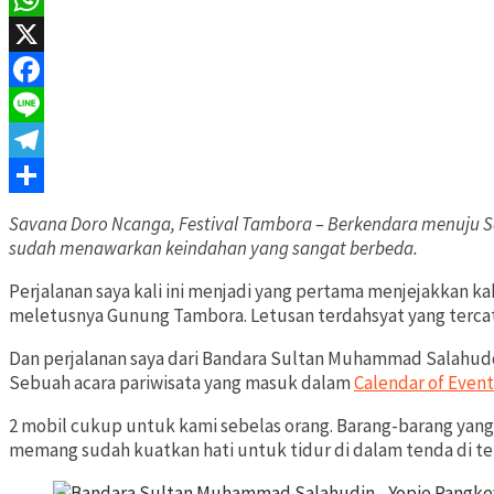
WhatsApp
X
Facebook
Line
Telegram
Share
Savana Doro Ncanga, Festival Tambora – Berkendara menuju Sa
sudah menawarkan keindahan yang sangat berbeda.
Perjalanan saya kali ini menjadi yang pertama menjejakkan ka
meletusnya Gunung Tambora. Letusan terdahsyat yang tercat
Dan perjalanan saya dari Bandara Sultan Muhammad Salahudd
Sebuah acara pariwisata yang masuk dalam
Calendar of Even
2 mobil cukup untuk kami sebelas orang. Barang-barang yang
memang sudah kuatkan hati untuk tidur di dalam tenda di t