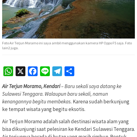
Foto Air Terjun Moramo ini saya ambil menggunakan kamera HP Oppo F5 saja. Foto
lain2 juga.
WhatsApp
X
Facebook
Line
Telegram
Share
Air Terjun Moramo, Kendari
– Baru sekali saya datang ke
Sulawesi Tenggara. Walaupun baru sekali, namun
kenangannya begitu membekas.
Karena sudah berkunjung
ke tempat wisata yang begitu eksotis.
Air Terjun Moramo adalah salah destinasi wisata alam yang
bisa dikunjungi saat pelesiran ke Kendari Sulawesi Tenggara.
Air terjunnya berada di hutan yang masih rimbun. Bentuk