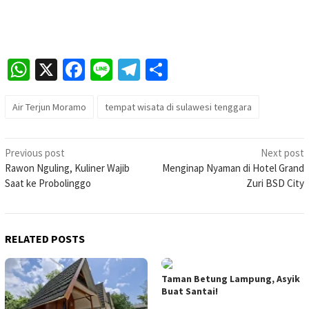
WhatsApp
X
Facebook
Line
Telegram
Share
Air Terjun Moramo
tempat wisata di sulawesi tenggara
Post
Previous post
Next post
Rawon Nguling, Kuliner Wajib
Menginap Nyaman di Hotel Grand
navigation
Saat ke Probolinggo
Zuri BSD City
RELATED POSTS
Taman Betung Lampung, Asyik
Buat Santai!