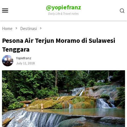
Skip
@yopiefranz
Mobile
to
Daily Life & Travel notes
Menu
content
Home
Destinasi
Pesona Air Terjun Moramo di Sulawesi
Tenggara
Yopiefranz
July 11, 2018