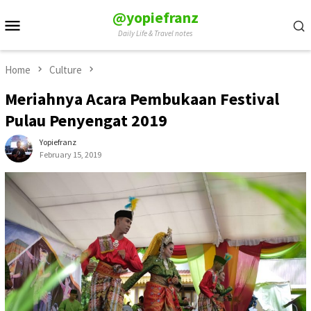
Skip
@yopiefranz
Mobile
to
Daily Life & Travel notes
Menu
content
Home
Culture
Meriahnya Acara Pembukaan Festival
Pulau Penyengat 2019
Yopiefranz
February 15, 2019