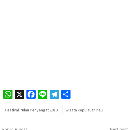
WhatsApp
X
Facebook
Line
Telegram
Share
Festival Pulau Penyengat 2019
wisata kepulauan riau
Post
Previous post
Next post