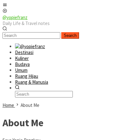
Skip
Mobile
to
Menu
content
@yopiefranz
Daily Life & Travel notes
Search
Destinasi
Kuliner
Budaya
Umum
Ruang Hijau
Ruang & Manusia
Home
About Me
About Me