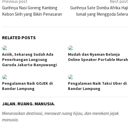
Post
Previous post
Next post
Gurihnya Nasi Goreng Kambing
Gurihnya Sate Domba Afrika Haji
navigation
Kebon Sirih yang Bikin Penasaran
Ismail yang Menggoda Selera
RELATED POSTS
Asiiik, Sekarang Sudah Ada
Mudah dan Nyaman Belanja
Penerbangan Langsung
Online Speaker Portable Murah
Garuda Jakarta-Banyuwangi
Pengalaman Naik GOJEK di
Pengalaman Naik Taksi Uber di
Bandar Lampung
Bandar Lampung
JALAN. RUANG. MANUSIA.
Menarasikan destinasi, merawat ruang hijau, dan merekam jejak
manusia.