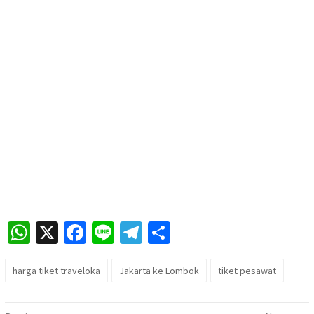
WhatsApp
X
Facebook
Line
Telegram
Share
harga tiket traveloka
Jakarta ke Lombok
tiket pesawat