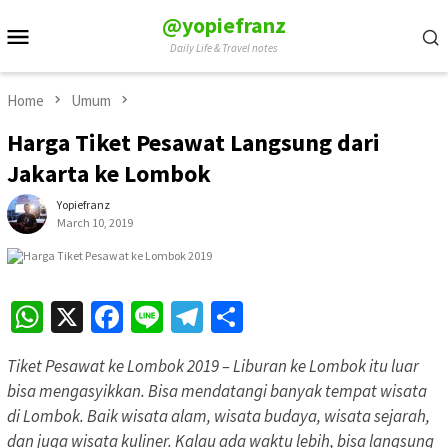
Skip
@yopiefranz
Mobile
to
Daily Life & Travel notes
Menu
content
Home
Umum
Harga Tiket Pesawat Langsung dari
Jakarta ke Lombok
Yopiefranz
March 10, 2019
WhatsApp
X
Facebook
Line
Telegram
Share
Tiket Pesawat ke Lombok 2019 – Liburan ke Lombok itu luar
bisa mengasyikkan. Bisa mendatangi banyak tempat wisata
di Lombok. Baik wisata alam, wisata budaya, wisata sejarah,
dan juga wisata kuliner. Kalau ada waktu lebih, bisa langsung