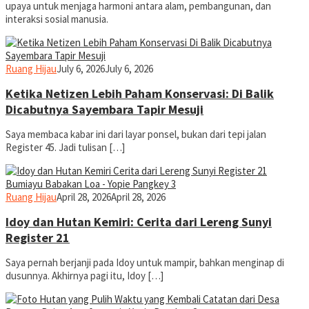
upaya untuk menjaga harmoni antara alam, pembangunan, dan
interaksi sosial manusia.
yopiefranz
Ruang Hijau
July 6, 2026
July 6, 2026
Ketika Netizen Lebih Paham Konservasi: Di Balik
Dicabutnya Sayembara Tapir Mesuji
Saya membaca kabar ini dari layar ponsel, bukan dari tepi jalan
Register 45. Jadi tulisan […]
yopiefranz
Ruang Hijau
April 28, 2026
April 28, 2026
Idoy dan Hutan Kemiri: Cerita dari Lereng Sunyi
Register 21
Saya pernah berjanji pada Idoy untuk mampir, bahkan menginap di
dusunnya. Akhirnya pagi itu, Idoy […]