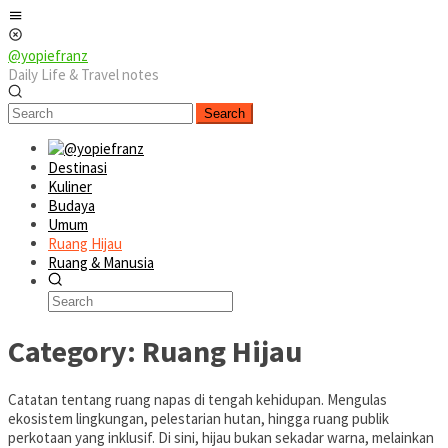
Skip
Mobile
to
Menu
content
@yopiefranz
Daily Life & Travel notes
Search
Destinasi
Kuliner
Budaya
Umum
Ruang Hijau
Ruang & Manusia
Category:
Ruang Hijau
Catatan tentang ruang napas di tengah kehidupan. Mengulas
ekosistem lingkungan, pelestarian hutan, hingga ruang publik
perkotaan yang inklusif. Di sini, hijau bukan sekadar warna, melainkan