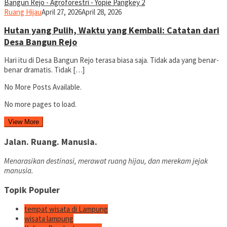
yopiefranz
Ruang Hijau
April 27, 2026
April 28, 2026
Hutan yang Pulih, Waktu yang Kembali: Catatan dari
Desa Bangun Rejo
Hari itu di Desa Bangun Rejo terasa biasa saja. Tidak ada yang benar-
benar dramatis. Tidak […]
No More Posts Available.
No more pages to load.
View More
Jalan. Ruang. Manusia.
Menarasikan destinasi, merawat ruang hijau, dan merekam jejak
manusia.
Topik Populer
tempat wisata di Lampung
wisata lampung