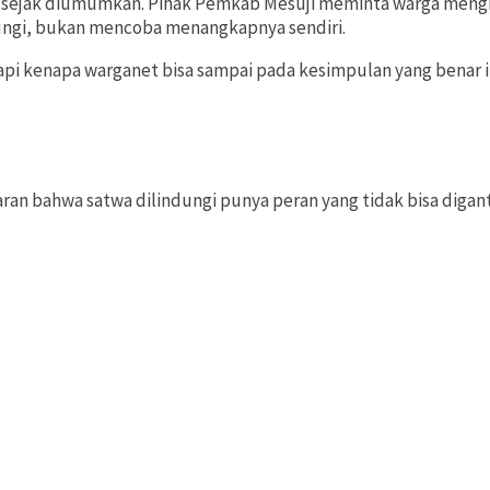
hari sejak diumumkan. Pihak Pemkab Mesuji meminta warga meng
ungi, bukan mencoba menangkapnya sendiri.
i kenapa warganet bisa sampai pada kesimpulan yang benar it
an bahwa satwa dilindungi punya peran yang tidak bisa diganti