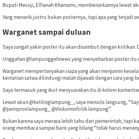
Bupati Mesuji, Elfianah Khamami, membenarkannya lewat akun
Yang menarik justru bukan posternya, tapi apa yang terjadi 
Warganet sampai duluan
Saya sangat yakin poster itu akan disambut dengan kritikan. D
Unggahan @lampunggehnews yang menyebarkan poster itu diba
Warganet mempertanyakan siapa yang akan menjamin keselama
kematian satwa dilindungi malah dijawab dengan cara yang 
Saya termasuk yang ikut menyuarakan itu di kolom komen
Lewat akun @kelilinglampung_, saya menulis langsung, “Sa
@pemprovlampung_ @diskominfotik.lampung”.
Bukan karena saya merasa lebih tahu dari pemerintah, tapi k
orang membaca sampai baris yang bilang “tidak harus menang