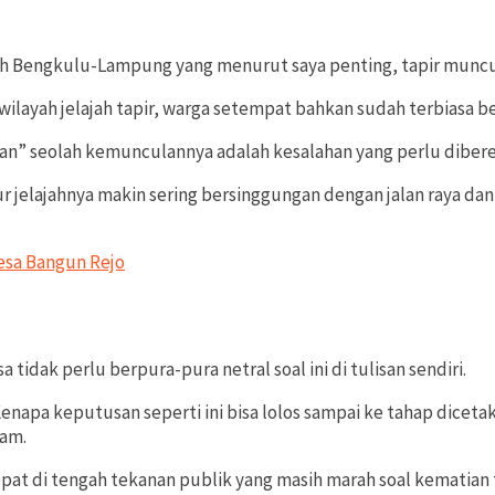
ah Bengkulu-Lampung yang menurut saya penting, tapir muncul d
wilayah jelajah tapir, warga setempat bahkan sudah terbiasa 
n” seolah kemunculannya adalah kesalahan yang perlu dibere
r jelajahnya makin sering bersinggungan dengan jalan raya da
Desa Bangun Rejo
tidak perlu berpura-pura netral soal ini di tulisan sendiri.
 Kenapa keputusan seperti ini bisa lolos sampai ke tahap diceta
jam.
pat di tengah tekanan publik yang masih marah soal kematian 