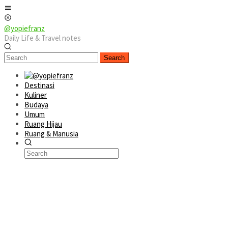
Skip
Mobile
to
Menu
content
@yopiefranz
Daily Life & Travel notes
Search
Destinasi
Kuliner
Budaya
Umum
Ruang Hijau
Ruang & Manusia