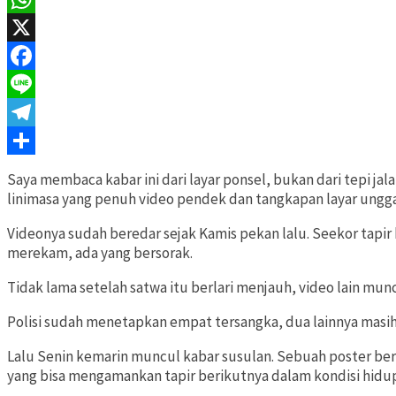
WhatsApp
X
Facebook
Line
Telegram
Share
Saya membaca kabar ini dari layar ponsel, bukan dari tepi jala
linimasa yang penuh video pendek dan tangkapan layar ungg
Videonya sudah beredar sejak Kamis pekan lalu. Seekor tapir 
merekam, ada yang bersorak.
Tidak lama setelah satwa itu berlari menjauh, video lain munc
Polisi sudah menetapkan empat tersangka, dua lainnya masih
Lalu Senin kemarin muncul kabar susulan. Sebuah poster ber
yang bisa mengamankan tapir berikutnya dalam kondisi hidu