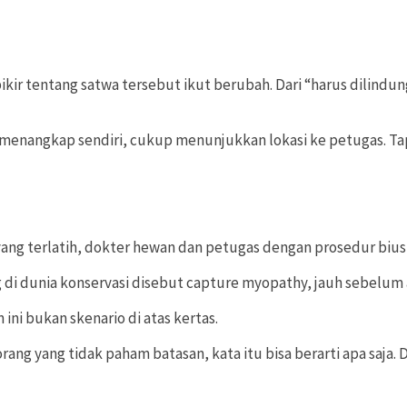
erpikir tentang satwa tersebut ikut berubah. Dari “harus dili
menangkap sendiri, cukup menunjukkan lokasi ke petugas. Tapi
 yang terlatih, dokter hewan dan petugas dengan prosedur bius
yang di dunia konservasi disebut capture myopathy, jauh sebel
i bukan skenario di atas kertas.
ng yang tidak paham batasan, kata itu bisa berarti apa saja.