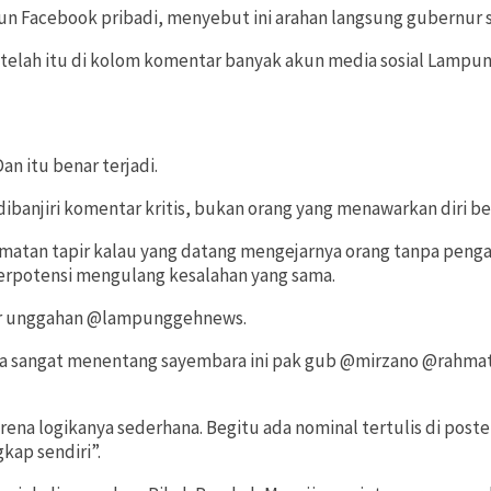
 Facebook pribadi, menyebut ini arahan langsung gubernur su
setelah itu di kolom komentar banyak akun media sosial Lampun
an itu benar terjadi.
njiri komentar kritis, bukan orang yang menawarkan diri ber
tan tapir kalau yang datang mengejarnya orang tanpa pengal
berpotensi mengulang kesalahan yang sama.
tar unggahan @lampunggehnews.
ya sangat menentang sayembara ini pak gub @mirzano @rahmat
arena logikanya sederhana. Begitu ada nominal tertulis di pos
kap sendiri”.