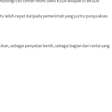
hubungi call center resmi Seksi KSDA Wilayah III BKSDA
u lebih cepat daripada pemerintah yang justru punya akses
kan, sebagai penyebar benih, sebagai bagian dari rantai yang