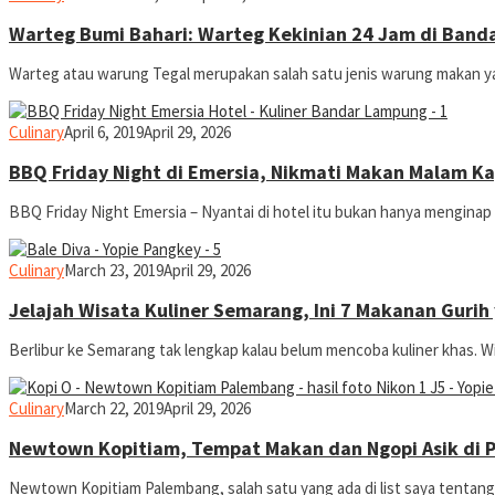
Warteg Bumi Bahari: Warteg Kekinian 24 Jam di Ban
Warteg atau warung Tegal merupakan salah satu jenis warung makan ya
yopiefranz
Culinary
April 6, 2019
April 29, 2026
BBQ Friday Night di Emersia, Nikmati Makan Malam K
BBQ Friday Night Emersia – Nyantai di hotel itu bukan hanya menginap 
yopiefranz
Culinary
March 23, 2019
April 29, 2026
Jelajah Wisata Kuliner Semarang, Ini 7 Makanan Gurih 
Berlibur ke Semarang tak lengkap kalau belum mencoba kuliner khas. Wi
yopiefranz
Culinary
March 22, 2019
April 29, 2026
Newtown Kopitiam, Tempat Makan dan Ngopi Asik di 
Newtown Kopitiam Palembang, salah satu yang ada di list saya tentang