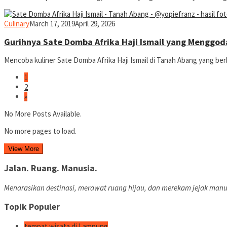
yopiefranz
Culinary
March 17, 2019
April 29, 2026
Gurihnya Sate Domba Afrika Haji Ismail yang Menggod
Mencoba kuliner Sate Domba Afrika Haji Ismail di Tanah Abang yang be
1
2
»
No More Posts Available.
No more pages to load.
View More
Jalan. Ruang. Manusia.
Menarasikan destinasi, merawat ruang hijau, dan merekam jejak manu
Topik Populer
tempat wisata di Lampung