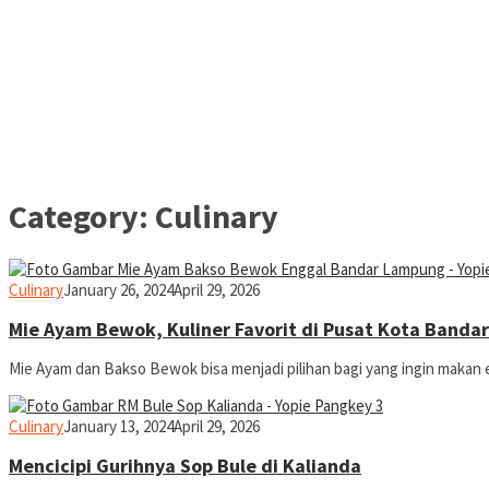
Category:
Culinary
yopiefranz
Culinary
January 26, 2024
April 29, 2026
Mie Ayam Bewok, Kuliner Favorit di Pusat Kota Band
Mie Ayam dan Bakso Bewok bisa menjadi pilihan bagi yang ingin makan
yopiefranz
Culinary
January 13, 2024
April 29, 2026
Mencicipi Gurihnya Sop Bule di Kalianda