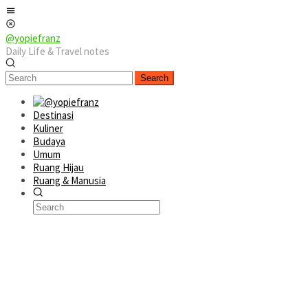
Skip
Mobile
to
Menu
content
@yopiefranz
Daily Life & Travel notes
Search
Destinasi
Kuliner
Budaya
Umum
Ruang Hijau
Ruang & Manusia