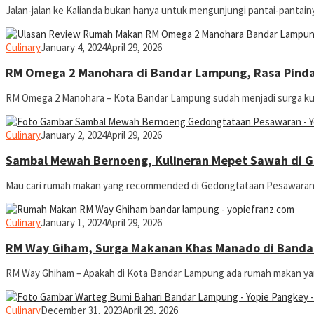
Jalan-jalan ke Kalianda bukan hanya untuk mengunjungi pantai-pantainy
yopiefranz
Culinary
January 4, 2024
April 29, 2026
RM Omega 2 Manohara di Bandar Lampung, Rasa Pind
RM Omega 2 Manohara – Kota Bandar Lampung sudah menjadi surga kuli
yopiefranz
Culinary
January 2, 2024
April 29, 2026
Sambal Mewah Bernoeng, Kulineran Mepet Sawah di 
Mau cari rumah makan yang recommended di Gedongtataan Pesawaran?
yopiefranz
Culinary
January 1, 2024
April 29, 2026
RM Way Giham, Surga Makanan Khas Manado di Band
RM Way Ghiham – Apakah di Kota Bandar Lampung ada rumah makan ya
yopiefranz
Culinary
December 31, 2023
April 29, 2026