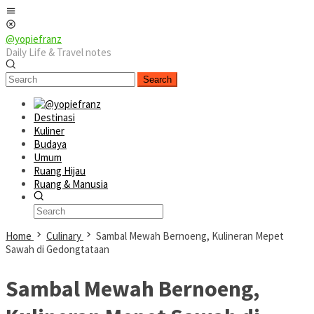
Skip
Mobile
to
Menu
content
@yopiefranz
Daily Life & Travel notes
Search
Destinasi
Kuliner
Budaya
Umum
Ruang Hijau
Ruang & Manusia
Home
Culinary
Sambal Mewah Bernoeng, Kulineran Mepet
Sawah di Gedongtataan
Sambal Mewah Bernoeng,