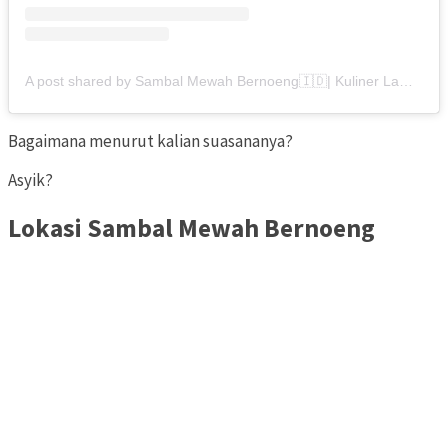
A post shared by Sambal Mewah Bernoeng🇮🇩| Kuliner Lampung (@sambalmewah_bernoeng)
Bagaimana menurut kalian suasananya?
Asyik?
Lokasi Sambal Mewah Bernoeng