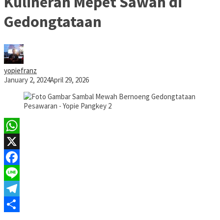
Kulineran Mepet Sawah di
Gedongtataan
yopiefranz
January 2, 2024
April 29, 2026
WhatsApp
X
Facebook
Line
Telegram