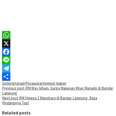
WhatsApp
X
Facebook
Line
Telegram
Gedongtataan
Pesawaran
tempat makan
Share
Post
Previous post
RM Way Giham, Surga Makanan Khas Manado di Bandar
Lampung
navigation
Next post
RM Omega 2 Manohara di Bandar Lampung, Rasa
Pindangnya Top!
Related posts