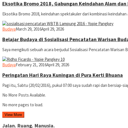
Eksotika Bromo 2018, Gabungan Keindahan Alam dan
Eksotika Bromo 2018, keindahan spektakuler dari kombinasi keindaha
yopiefranz
Budaya
March 29, 2016
April 29, 2026
Belajar Budaya di Sosialisasi Pencatatan Warisan Bu
Saya mengikuti sebuah acara berjudul Sosialisasi Pencatatan Warisan
yopiefranz
Budaya
February 21, 2016
April 29, 2026
Peringatan Hari Raya Kuningan di Pura Kerti Bhuana
Pagi itu, Sabtu (20/02/2016), pukul 07:00 saya sudah rapi dan bersiap-
No More Posts Available.
No more pages to load.
View More
Jalan. Ruang. Manusia.