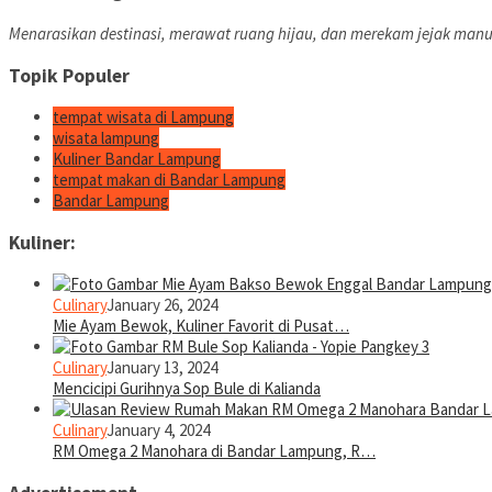
Menarasikan destinasi, merawat ruang hijau, dan merekam jejak manu
Topik Populer
tempat wisata di Lampung
wisata lampung
Kuliner Bandar Lampung
tempat makan di Bandar Lampung
Bandar Lampung
Kuliner:
Culinary
January 26, 2024
Mie Ayam Bewok, Kuliner Favorit di Pusat…
Culinary
January 13, 2024
Mencicipi Gurihnya Sop Bule di Kalianda
Culinary
January 4, 2024
RM Omega 2 Manohara di Bandar Lampung, R…