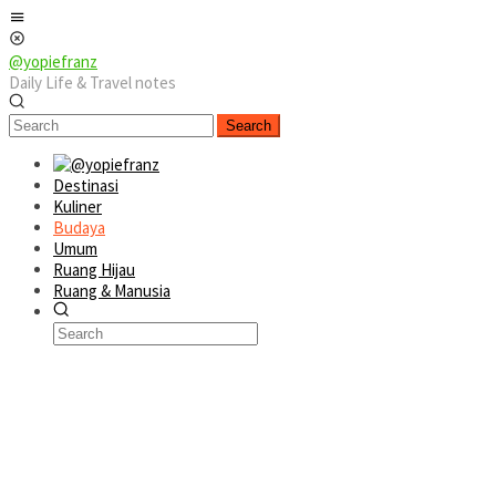
Skip
Mobile
to
Menu
content
@yopiefranz
Daily Life & Travel notes
Search
Destinasi
Kuliner
Budaya
Umum
Ruang Hijau
Ruang & Manusia