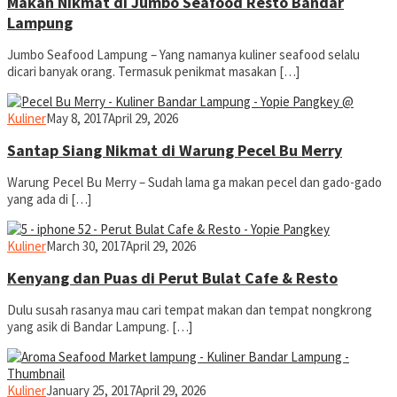
Makan Nikmat di Jumbo Seafood Resto Bandar
Lampung
Jumbo Seafood Lampung – Yang namanya kuliner seafood selalu
dicari banyak orang. Termasuk penikmat masakan […]
yopiefranz
Kuliner
May 8, 2017
April 29, 2026
Santap Siang Nikmat di Warung Pecel Bu Merry
Warung Pecel Bu Merry – Sudah lama ga makan pecel dan gado-gado
yang ada di […]
yopiefranz
Kuliner
March 30, 2017
April 29, 2026
Kenyang dan Puas di Perut Bulat Cafe & Resto
Dulu susah rasanya mau cari tempat makan dan tempat nongkrong
yang asik di Bandar Lampung. […]
yopiefranz
Kuliner
January 25, 2017
April 29, 2026