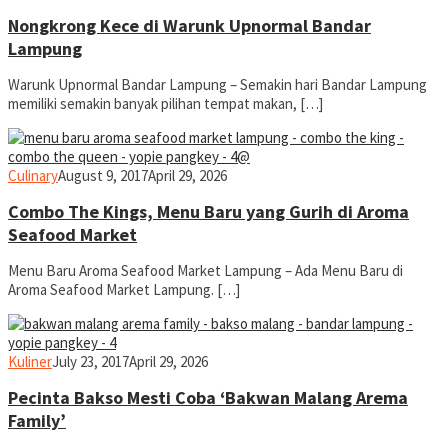
Nongkrong Kece di Warunk Upnormal Bandar
Lampung
Warunk Upnormal Bandar Lampung – Semakin hari Bandar Lampung
memiliki semakin banyak pilihan tempat makan, […]
yopiefranz
Culinary
August 9, 2017
April 29, 2026
Combo The Kings, Menu Baru yang Gurih di Aroma
Seafood Market
Menu Baru Aroma Seafood Market Lampung – Ada Menu Baru di
Aroma Seafood Market Lampung. […]
yopiefranz
Kuliner
July 23, 2017
April 29, 2026
Pecinta Bakso Mesti Coba ‘Bakwan Malang Arema
Family’