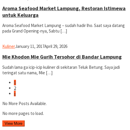
Aroma Seafood Market Lampung, Restoran Istimewa
untuk Keluarga
Aroma Seafood Market Lampung – sudah hadir lho. Saat saya datang
pada Grand Opening-nya, Sabtu […]
yopiefranz
Kuliner
January 11, 2017
April 29, 2026
Mie Khodon Mie Gurih Tersohor di Bandar Lampung
Sudah lama ga icip-icip kuliner di sekitaran Teluk Betung. Saya jadi
teringat satu nama, Mie […]
1
2
»
No More Posts Available.
No more pages to load.
View More