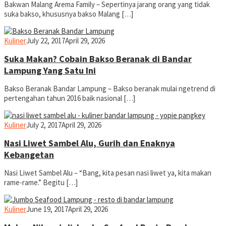
Bakwan Malang Arema Family – Sepertinya jarang orang yang tidak
suka bakso, khususnya bakso Malang […]
yopiefranz
Kuliner
July 22, 2017
April 29, 2026
Suka Makan? Cobain Bakso Beranak di Bandar
Lampung Yang Satu Ini
Bakso Beranak Bandar Lampung – Bakso beranak mulai ngetrend di
pertengahan tahun 2016 baik nasional […]
yopiefranz
Kuliner
July 2, 2017
April 29, 2026
Nasi Liwet Sambel Alu, Gurih dan Enaknya
Kebangetan
Nasi Liwet Sambel Alu – “Bang, kita pesan nasi liwet ya, kita makan
rame-rame.” Begitu […]
yopiefranz
Kuliner
June 19, 2017
April 29, 2026