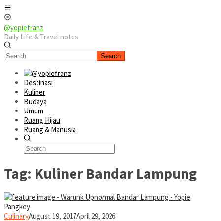
Skip
Mobile
to
Menu
content
@yopiefranz
Daily Life & Travel notes
Search
Destinasi
Kuliner
Budaya
Umum
Ruang Hijau
Ruang & Manusia
Tag:
Kuliner Bandar Lampung
yopiefranz
Culinary
August 19, 2017
April 29, 2026