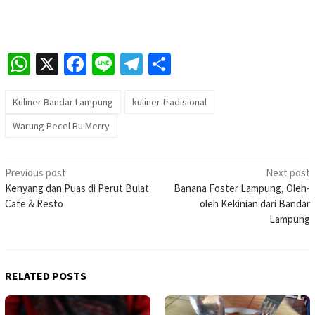
WhatsApp
X
Facebook
Line
Telegram
Share
Kuliner Bandar Lampung
kuliner tradisional
Warung Pecel Bu Merry
Post
Previous post
Next post
Kenyang dan Puas di Perut Bulat
Banana Foster Lampung, Oleh-
navigation
Cafe & Resto
oleh Kekinian dari Bandar
Lampung
RELATED POSTS