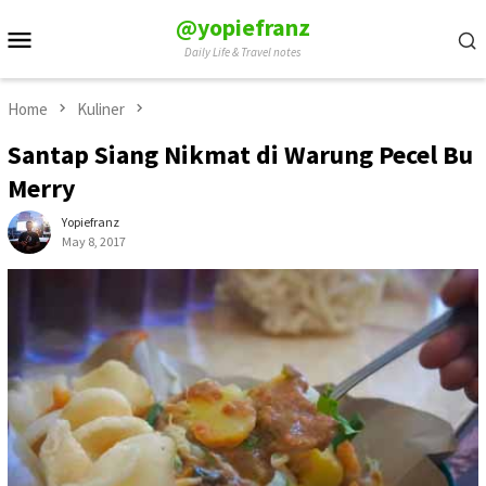
Skip
@yopiefranz
Mobile
to
Daily Life & Travel notes
Menu
content
Home
Kuliner
Santap Siang Nikmat di Warung Pecel Bu
Merry
Yopiefranz
May 8, 2017