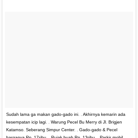
Sudah lama ga makan gado-gado ini. . Akhirnya kemarin ada
kesempatan icip lagi. . Warung Pecel Bu Merry di Jl. Brigjen
Katamso. Seberang Simpur Center. . Gado-gado & Pecel
harganya Rp. 17ribu. . Rujak buah Rp. 13ribu. . Parkir mobil