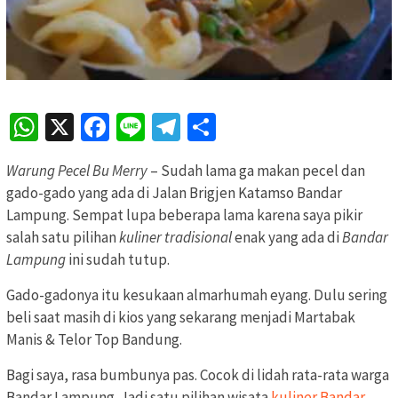
WhatsApp
X
Facebook
Line
Telegram
Share
Warung Pecel Bu Merry
– Sudah lama ga makan pecel dan
gado-gado yang ada di Jalan Brigjen Katamso Bandar
Lampung. Sempat lupa beberapa lama karena saya pikir
salah satu pilihan
kuliner tradisional
enak yang ada di
Bandar
Lampung
ini sudah tutup.
Gado-gadonya itu kesukaan almarhumah eyang. Dulu sering
beli saat masih di kios yang sekarang menjadi Martabak
Manis & Telor Top Bandung.
Bagi saya, rasa bumbunya pas. Cocok di lidah rata-rata warga
Bandar Lampung. Jadi satu pilihan wisata
kuliner Bandar