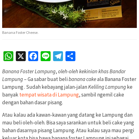
Banana Foster Cheese.
WhatsApp
X
Facebook
Line
Telegram
Share
Banana Foster Lampung
,
oleh-oleh kekinian khas Bandar
Lampung
– Ga sabar buat beli
banana cake
ala Banana Foster
Lampung . Sudah kebayang jalan-jalan
Keliling Lampung
ke
banyak
tempat wisata di Lampung
, sambil ngemil cake
dengan bahan dasar pisang.
Atau kalau ada kawan-kawan yang datang ke Lampung dan
mau beli oleh-oleh. Bisa saya sarankan untuk beli cake yang
bahan dasarnya pisang Lampung. Atau kalau saya mau pergi
keluar kota bisa bawa banana foster Lampung ini sebagai