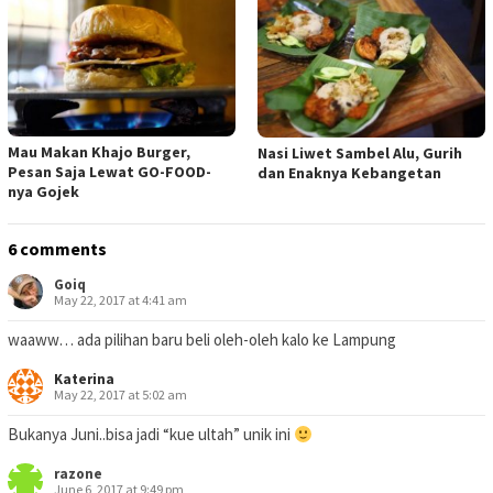
Mau Makan Khajo Burger,
Nasi Liwet Sambel Alu, Gurih
Pesan Saja Lewat GO-FOOD-
dan Enaknya Kebangetan
nya Gojek
6 comments
Goiq
May 22, 2017 at 4:41 am
waaww… ada pilihan baru beli oleh-oleh kalo ke Lampung
Katerina
May 22, 2017 at 5:02 am
Bukanya Juni..bisa jadi “kue ultah” unik ini
razone
June 6, 2017 at 9:49 pm