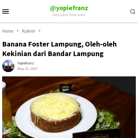
Skip
@yopiefranz
Mobile
to
Daily Life & Travel notes
Menu
content
Home
Kuliner
Banana Foster Lampung, Oleh-oleh
Kekinian dari Bandar Lampung
Yopiefranz
May 21, 2017