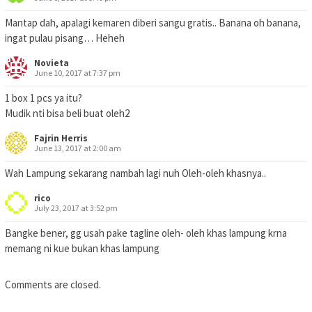
Mantap dah, apalagi kemaren diberi sangu gratis.. Banana oh banana,
ingat pulau pisang… Heheh
Novieta
June 10, 2017 at 7:37 pm
1 box 1 pcs ya itu?
Mudik nti bisa beli buat oleh2
Fajrin Herris
June 13, 2017 at 2:00 am
Wah Lampung sekarang nambah lagi nuh Oleh-oleh khasnya..
rico
July 23, 2017 at 3:52 pm
Bangke bener, gg usah pake tagline oleh- oleh khas lampung krna
memang ni kue bukan khas lampung
Comments are closed.