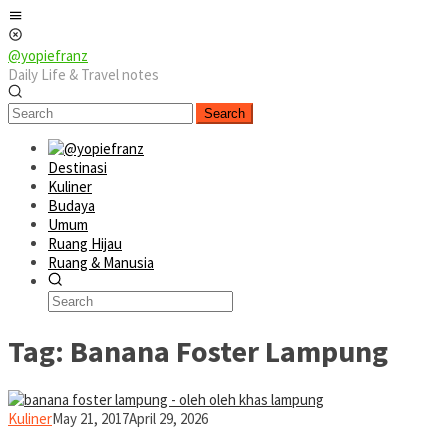
Skip
Mobile
to
Menu
content
@yopiefranz
Daily Life & Travel notes
Search
Destinasi
Kuliner
Budaya
Umum
Ruang Hijau
Ruang & Manusia
Tag:
Banana Foster Lampung
yopiefranz
Kuliner
May 21, 2017
April 29, 2026