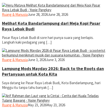
yopiefranz
Ruang & Manusia
June 28, 2026
June 28, 2026
Melihat Kota Bandarlampung dari Meja Kopi Pasar
Raya Lebak Budi
Pasar Raya Lebak Budi di sore hari punya suara yang berlapis.
Langkah kaki pedagang yang […]
yopiefranz
Ruang & Manusia
June 3, 2026
June 3, 2026
Lampung Mods Mayday 2026: Back to the Roots dan
Pertanyaan untuk Kota Kita
Saya datang ke Pasar Raya Lebak Budi, Kota Bandarlampung, hari
Minggu itu tanpa tahu banyak […]
yopiefranz
Ruang & Manusia
May 23, 2026
May 23, 2026