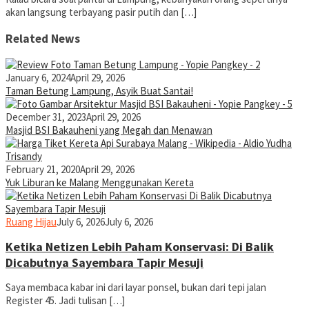
akan langsung terbayang pasir putih dan […]
Related News
January 6, 2024
April 29, 2026
Taman Betung Lampung, Asyik Buat Santai!
December 31, 2023
April 29, 2026
Masjid BSI Bakauheni yang Megah dan Menawan
February 21, 2020
April 29, 2026
Yuk Liburan ke Malang Menggunakan Kereta
@yopiefranz
yopiefranz
Ruang Hijau
July 6, 2026
July 6, 2026
Ketika Netizen Lebih Paham Konservasi: Di Balik
Dicabutnya Sayembara Tapir Mesuji
Saya membaca kabar ini dari layar ponsel, bukan dari tepi jalan
Register 45. Jadi tulisan […]