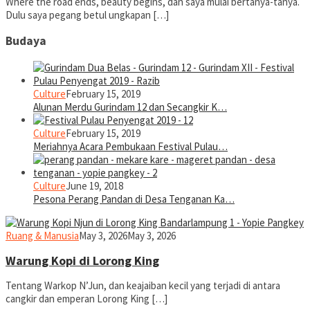
Where the road ends, beauty begins, dan saya mulai bertanya-tanya.
Dulu saya pegang betul ungkapan […]
Budaya
Culture
February 15, 2019
Alunan Merdu Gurindam 12 dan Secangkir K…
Culture
February 15, 2019
Meriahnya Acara Pembukaan Festival Pulau…
Culture
June 19, 2018
Pesona Perang Pandan di Desa Tenganan Ka…
yopiefranz
Ruang & Manusia
May 3, 2026
May 3, 2026
Warung Kopi di Lorong King
Tentang Warkop N’Jun, dan keajaiban kecil yang terjadi di antara
cangkir dan emperan Lorong King […]