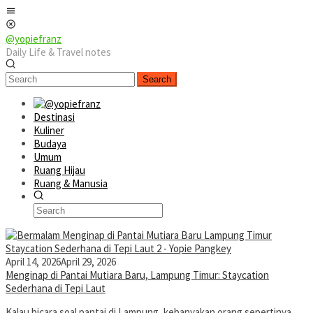
Skip
Mobile
to
Menu
content
@yopiefranz
Daily Life & Travel notes
Search
Destinasi
Kuliner
Budaya
Umum
Ruang Hijau
Ruang & Manusia
April 14, 2026
April 29, 2026
Menginap di Pantai Mutiara Baru, Lampung Timur: Staycation
Sederhana di Tepi Laut
Kalau bicara soal pantai di Lampung, kebanyakan orang sepertinya