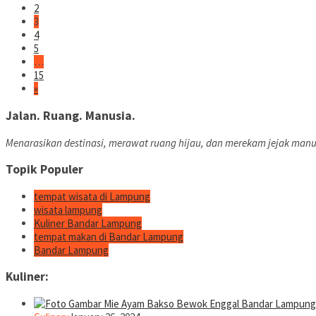
2
3
4
5
…
15
»
Jalan. Ruang. Manusia.
Menarasikan destinasi, merawat ruang hijau, dan merekam jejak manu
Topik Populer
tempat wisata di Lampung
wisata lampung
Kuliner Bandar Lampung
tempat makan di Bandar Lampung
Bandar Lampung
Kuliner: