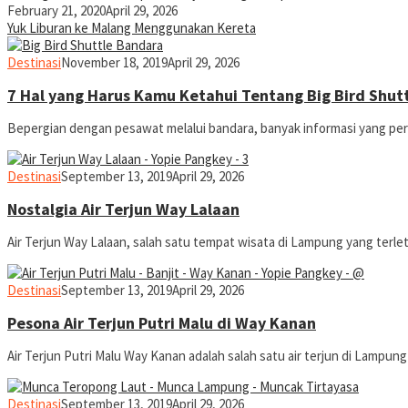
February 21, 2020
April 29, 2026
Yuk Liburan ke Malang Menggunakan Kereta
@yopiefranz
yopiefranz
Destinasi
November 18, 2019
April 29, 2026
7 Hal yang Harus Kamu Ketahui Tentang Big Bird Shut
Bepergian dengan pesawat melalui bandara, banyak informasi yang per
yopiefranz
Destinasi
September 13, 2019
April 29, 2026
Nostalgia Air Terjun Way Lalaan
Air Terjun Way Lalaan, salah satu tempat wisata di Lampung yang terlet
yopiefranz
Destinasi
September 13, 2019
April 29, 2026
Pesona Air Terjun Putri Malu di Way Kanan
Air Terjun Putri Malu Way Kanan adalah salah satu air terjun di Lampun
yopiefranz
Destinasi
September 13, 2019
April 29, 2026