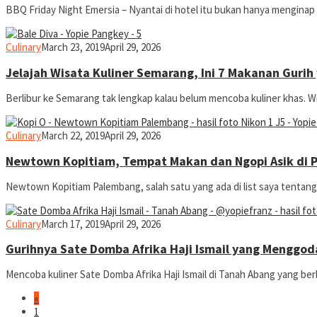
BBQ Friday Night Emersia – Nyantai di hotel itu bukan hanya menginap 
yopiefranz
Culinary
March 23, 2019
April 29, 2026
Jelajah Wisata Kuliner Semarang, Ini 7 Makanan Gurih 
Berlibur ke Semarang tak lengkap kalau belum mencoba kuliner khas. Wi
yopiefranz
Culinary
March 22, 2019
April 29, 2026
Newtown Kopitiam, Tempat Makan dan Ngopi Asik di 
Newtown Kopitiam Palembang, salah satu yang ada di list saya tentang
yopiefranz
Culinary
March 17, 2019
April 29, 2026
Gurihnya Sate Domba Afrika Haji Ismail yang Menggod
Mencoba kuliner Sate Domba Afrika Haji Ismail di Tanah Abang yang be
«
1