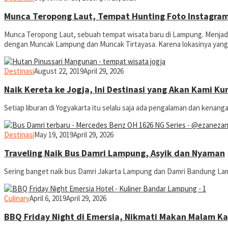
Munca Teropong Laut, Tempat Hunting Foto Instagra
Munca Teropong Laut, sebuah tempat wisata baru di Lampung. Menjadi
dengan Muncak Lampung dan Muncak Tirtayasa. Karena lokasinya yang de
yopiefranz
Destinasi
August 22, 2019
April 29, 2026
Naik Kereta ke Jogja, Ini Destinasi yang Akan Kami Ku
Setiap liburan di Yogyakarta itu selalu saja ada pengalaman dan kenang
yopiefranz
Destinasi
May 19, 2019
April 29, 2026
Traveling Naik Bus Damri Lampung, Asyik dan Nyaman
Sering banget naik bus Damri Jakarta Lampung dan Damri Bandung Lam
yopiefranz
Culinary
April 6, 2019
April 29, 2026
BBQ Friday Night di Emersia, Nikmati Makan Malam K