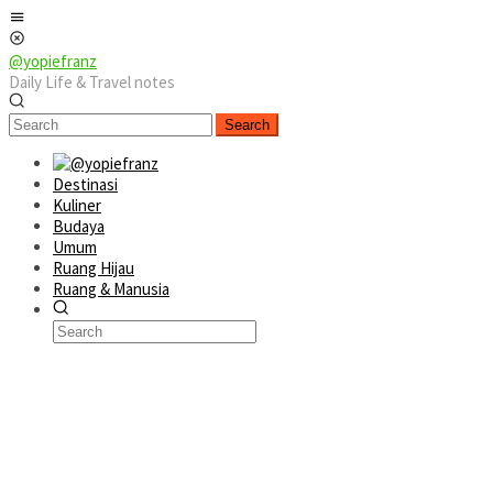
Skip
Mobile
to
Menu
content
@yopiefranz
Daily Life & Travel notes
Search
Destinasi
Kuliner
Budaya
Umum
Ruang Hijau
Ruang & Manusia