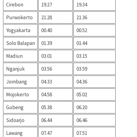
Cirebon
19.27
19.34
Purwokerto
21.28
21.36
Yogyakarta
00.40
00.52
Solo Balapan
01.39
01.44
Madiun
03.01
03.15
Nganjuk
03.56
03.59
Jombang
04.33
04.36
Mojokerto
04.58
05.02
Gubeng
05.38
06.20
Sidoarjo
06.44
06.46
Lawang
07.47
07.51