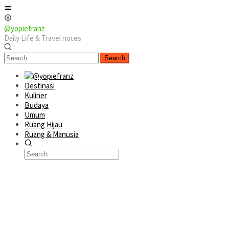
Skip
Mobile
to
Menu
content
@yopiefranz
Daily Life & Travel notes
Search
Destinasi
Kuliner
Budaya
Umum
Ruang Hijau
Ruang & Manusia