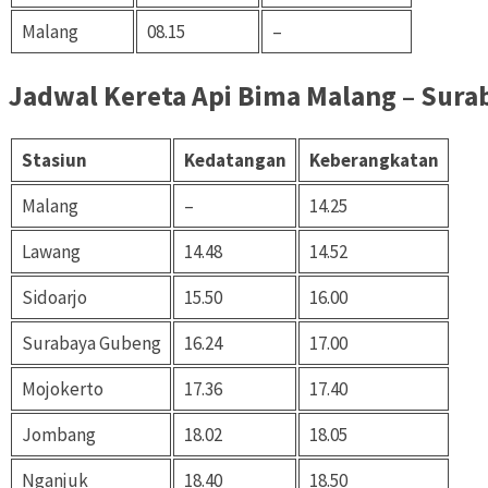
Malang
08.15
–
Jadwal Kereta Api Bima Malang – Surab
Stasiun
Kedatangan
Keberangkatan
Malang
–
14.25
Lawang
14.48
14.52
Sidoarjo
15.50
16.00
Surabaya Gubeng
16.24
17.00
Mojokerto
17.36
17.40
Jombang
18.02
18.05
Nganjuk
18.40
18.50