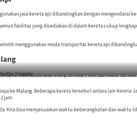
ggunakan jasa kereta api dibandingkan dengan mengendarai ke
un fasilitas yang disediakan di dalam kereta cukup lengkap. 
h memilih menggunakan moda transportas kereta api dibandingk
alang
ereta Api Bima rute Surabaya Malang. (Sumber: Wikipedia/ Aldio Yudha Trisand
aya ke Malang. Beberapa kereta tersebut antara lain Kereta J
2 jam.
a. Kita bisa menyesuaikan waktu keberangkatan dan waktu tib