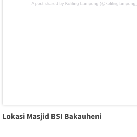
A post shared by Keliling Lampung (@kelilinglampung
Lokasi Masjid BSI Bakauheni