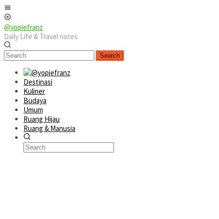
Skip
Mobile
to
Menu
content
@yopiefranz
Daily Life & Travel notes
Search
Destinasi
Kuliner
Budaya
Umum
Ruang Hijau
Ruang & Manusia