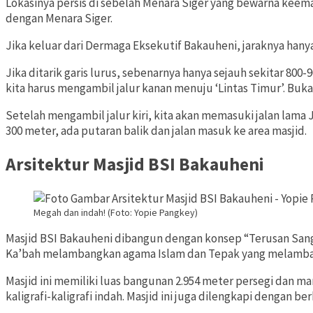
Lokasinya persis di sebelah Menara Siger yang bewarna keema
dengan Menara Siger.
Jika keluar dari Dermaga Eksekutif Bakauheni, jaraknya han
Jika ditarik garis lurus, sebenarnya hanya sejauh sekitar 80
kita harus mengambil jalur kanan menuju ‘Lintas Timur’. Buka
Setelah mengambil jalur kiri, kita akan memasuki jalan lama
300 meter, ada putaran balik dan jalan masuk ke area masjid.
Arsitektur Masjid BSI Bakauheni
Megah dan indah! (Foto: Yopie Pangkey)
Masjid BSI Bakauheni dibangun dengan konsep “Terusan Sang S
Ka’bah melambangkan agama Islam dan Tepak yang melamb
Masjid ini memiliki luas bangunan 2.954 meter persegi dan 
kaligrafi-kaligrafi indah. Masjid ini juga dilengkapi dengan b