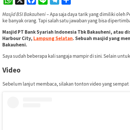
WhatsApp
X
Facebook
Line
Telegram
Share
Masjid BSI Bakauheni
– Apa saja daya tarik yang dimiliki ol
ke banyak orang. Tapi salah satu jawaban yang bisa dipertim
Masjid PT Bank Syariah Indonesia Tbk Bakauheni, atau di
Harbour City,
Lampung Selatan
. Sebuah masjid yang menj
Bakauheni.
Saya sudah beberapa kali sangaja mampir di sini. Selain unt
Video
Sebelum lanjut membaca, silakan tonton video yang sempat 