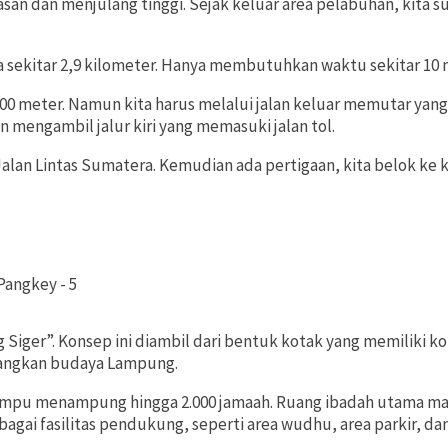
san dan menjulang tinggi. Sejak keluar area pelabuhan, kita 
ya sekitar 2,9 kilometer. Hanya membutuhkan waktu sekitar 10
0-900 meter. Namun kita harus melalui jalan keluar memutar ya
n mengambil jalur kiri yang memasuki jalan tol.
 Jalan Lintas Sumatera. Kemudian ada pertigaan, kita belok ke
iger”. Konsep ini diambil dari bentuk kotak yang memiliki ko
angkan budaya Lampung.
mampu menampung hingga 2.000 jamaah. Ruang ibadah utama mas
erbagai fasilitas pendukung, seperti area wudhu, area parkir, da