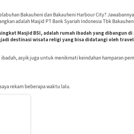
eh Pelabuhan Bakauheni dan Bakauheni Harbour City? Jawabanny
bangkan adalah Masjid PT Bank Syariah Indonesia Tbk Bakauheni
singkat Masjid BSI, adalah rumah ibadah yang dibangun di 
adi destinasi wisata religi yang bisa didatangi oleh trav
uk ibadah, asyik juga untuk menikmati keindahan hamparan pem
saya rekam beberapa waktu lalu.