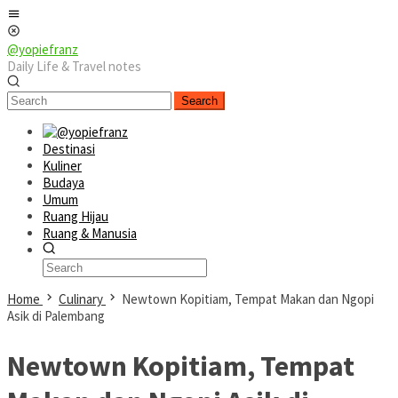
Skip
Mobile
to
Menu
content
@yopiefranz
Daily Life & Travel notes
Search
Destinasi
Kuliner
Budaya
Umum
Ruang Hijau
Ruang & Manusia
Home
Culinary
Newtown Kopitiam, Tempat Makan dan Ngopi
Asik di Palembang
Newtown Kopitiam, Tempat