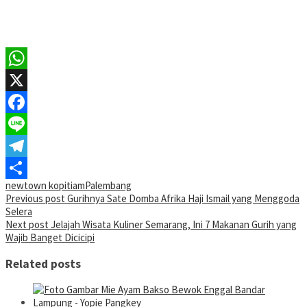
WhatsApp
X
Facebook
Line
Telegram
newtown kopitiam
Palembang
Share
Post
Previous post
Gurihnya Sate Domba Afrika Haji Ismail yang Menggoda
Selera
navigation
Next post
Jelajah Wisata Kuliner Semarang, Ini 7 Makanan Gurih yang
Wajib Banget Dicicipi
Related posts