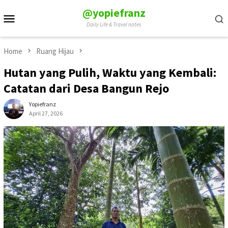
Skip
@yopiefranz
Mobile
to
Daily Life & Travel notes
Menu
content
Home
Ruang Hijau
Hutan yang Pulih, Waktu yang Kembali:
Catatan dari Desa Bangun Rejo
Yopiefranz
April 27, 2026