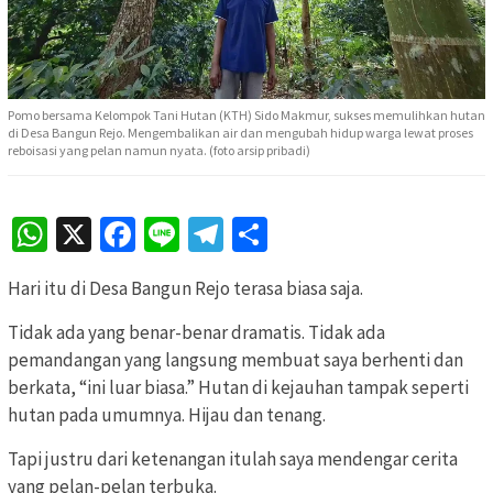
Pomo bersama Kelompok Tani Hutan (KTH) Sido Makmur, sukses memulihkan hutan
di Desa Bangun Rejo. Mengembalikan air dan mengubah hidup warga lewat proses
reboisasi yang pelan namun nyata. (foto arsip pribadi)
WhatsApp
X
Facebook
Line
Telegram
Share
Hari itu di Desa Bangun Rejo terasa biasa saja.
Tidak ada yang benar-benar dramatis. Tidak ada
pemandangan yang langsung membuat saya berhenti dan
berkata, “ini luar biasa.” Hutan di kejauhan tampak seperti
hutan pada umumnya. Hijau dan tenang.
Tapi justru dari ketenangan itulah saya mendengar cerita
yang pelan-pelan terbuka.