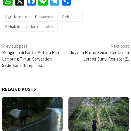
WhatsApp
X
Facebook
Line
Telegram
Share
Agroforestri
Pesawaran
Reboisasi
Rehabilitasi Hutan dan Lahan
Post
Previous post
Next post
Menginap di Pantai Mutiara Baru,
Idoy dan Hutan Kemiri: Cerita dari
navigation
Lampung Timur: Staycation
Lereng Sunyi Register 21
Sederhana di Tepi Laut
RELATED POSTS