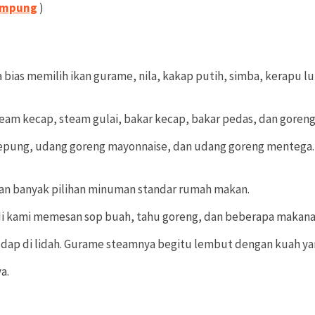
Lampung
)
 bias memilih ikan gurame, nila, kakap putih, simba, kerapu l
steam kecap, steam gulai, bakar kecap, bakar pedas, dan goreng
epung, udang goreng mayonnaise, dan udang goreng mentega. 
 Dan banyak pilihan minuman standar rumah makan.
i kami memesan sop buah, tahu goreng, dan beberapa makana
edap di lidah. Gurame steamnya begitu lembut dengan kuah yang
a.