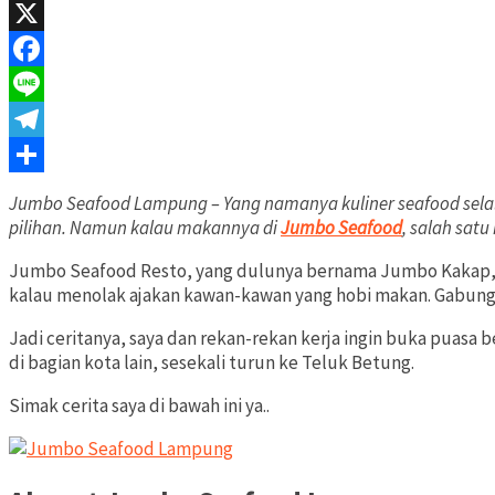
WhatsApp
X
Facebook
Line
Telegram
Share
Jumbo Seafood Lampung – Yang namanya kuliner seafood sela
pilihan. Namun kalau makannya di
Jumbo Seafood
, salah sat
Jumbo Seafood Resto, yang dulunya bernama Jumbo Kakap, men
kalau menolak ajakan kawan-kawan yang hobi makan. Gabung s
Jadi ceritanya, saya dan rekan-rekan kerja ingin buka puas
di bagian kota lain, sesekali turun ke Teluk Betung.
Simak cerita saya di bawah ini ya..