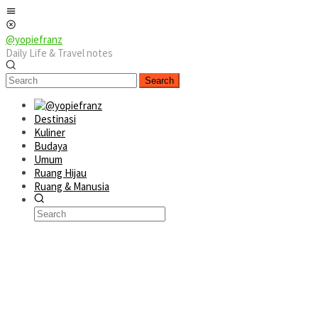
Skip
Mobile
to
Menu
content
@yopiefranz
Daily Life & Travel notes
Search
Destinasi
Kuliner
Budaya
Umum
Ruang Hijau
Ruang & Manusia