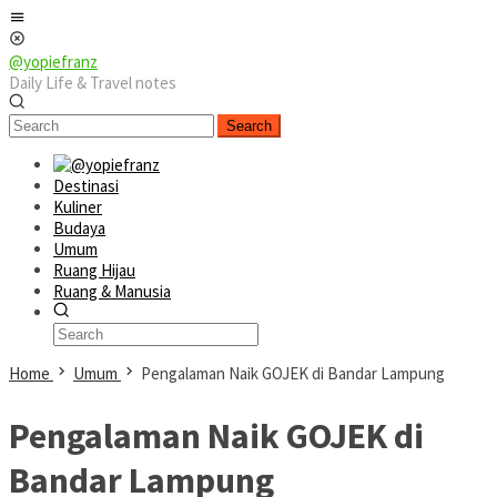
Skip
Mobile
to
Menu
content
@yopiefranz
Daily Life & Travel notes
Search
Destinasi
Kuliner
Budaya
Umum
Ruang Hijau
Ruang & Manusia
Home
Umum
Pengalaman Naik GOJEK di Bandar Lampung
Pengalaman Naik GOJEK di
Bandar Lampung