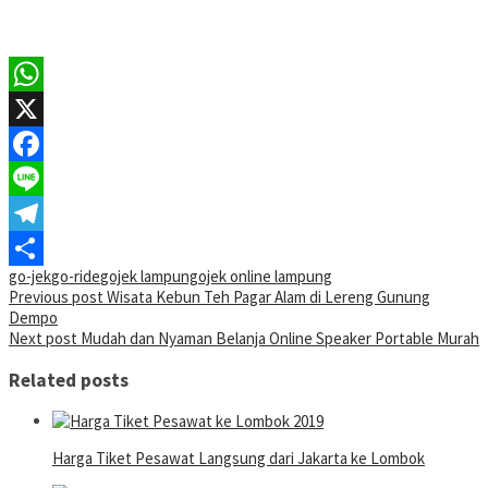
WhatsApp
X
Facebook
Line
Telegram
go-jek
go-ride
gojek lampung
ojek online lampung
Share
Post
Previous post
Wisata Kebun Teh Pagar Alam di Lereng Gunung
Dempo
navigation
Next post
Mudah dan Nyaman Belanja Online Speaker Portable Murah
Related posts
Harga Tiket Pesawat Langsung dari Jakarta ke Lombok