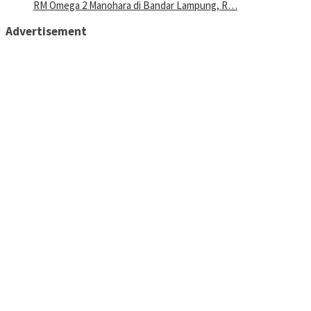
RM Omega 2 Manohara di Bandar Lampung, R…
Advertisement