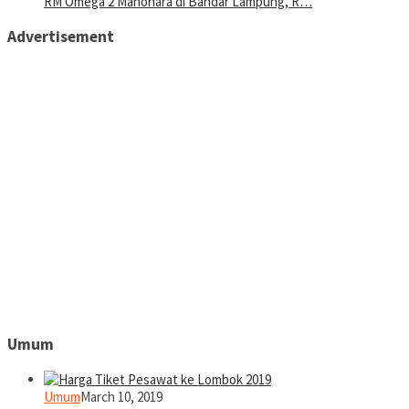
RM Omega 2 Manohara di Bandar Lampung, R…
Advertisement
Umum
Umum
March 10, 2019