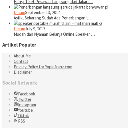
Harga Tiket Pesawat Langsung dari Jakart…
Umum
September 13, 2017
Asiiik, Sekarang Sudah Ada Penerbangan L…
Umum
July 9, 2017
Mudah dan Nyaman Belanja Online Speaker …
Artikel Populer
About Me
Contact
Privacy Policy for Yopiefranz.com
Disclaimer
Social Network
Facebook
Twitter
Instagram
Youtube
Tiktok
RSS