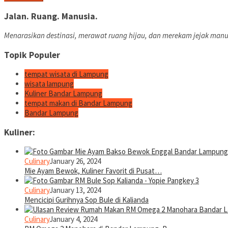
Jalan. Ruang. Manusia.
Menarasikan destinasi, merawat ruang hijau, dan merekam jejak manu
Topik Populer
tempat wisata di Lampung
wisata lampung
Kuliner Bandar Lampung
tempat makan di Bandar Lampung
Bandar Lampung
Kuliner:
Culinary
January 26, 2024
Mie Ayam Bewok, Kuliner Favorit di Pusat…
Culinary
January 13, 2024
Mencicipi Gurihnya Sop Bule di Kalianda
Culinary
January 4, 2024