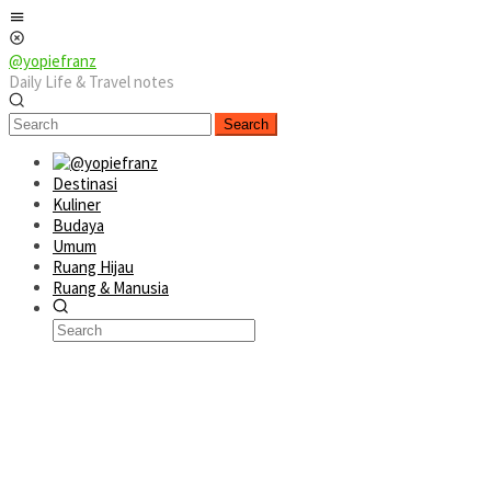
Skip
Mobile
to
Menu
content
@yopiefranz
Daily Life & Travel notes
Search
Destinasi
Kuliner
Budaya
Umum
Ruang Hijau
Ruang & Manusia