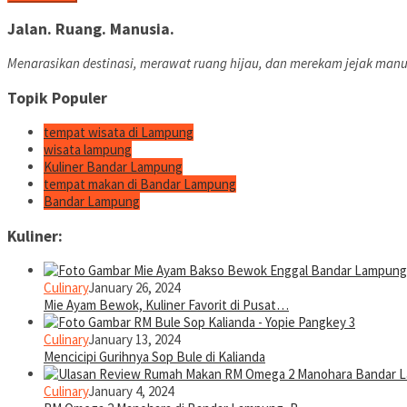
Jalan. Ruang. Manusia.
Menarasikan destinasi, merawat ruang hijau, dan merekam jejak manu
Topik Populer
tempat wisata di Lampung
wisata lampung
Kuliner Bandar Lampung
tempat makan di Bandar Lampung
Bandar Lampung
Kuliner:
Culinary
January 26, 2024
Mie Ayam Bewok, Kuliner Favorit di Pusat…
Culinary
January 13, 2024
Mencicipi Gurihnya Sop Bule di Kalianda
Culinary
January 4, 2024