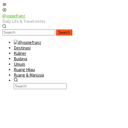
Skip
Mobile
to
Menu
content
@yopiefranz
Daily Life & Travel notes
Search
Destinasi
Kuliner
Budaya
Umum
Ruang Hijau
Ruang & Manusia