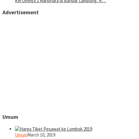
RM Omega 2 Manohara di Bandar Lampung, R…
Advertisement
Umum
Umum
March 10, 2019