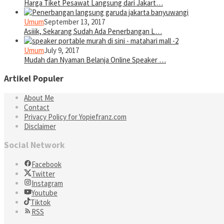
Harga Tiket Pesawat Langsung dari Jakart…
Umum
September 13, 2017
Asiiik, Sekarang Sudah Ada Penerbangan L…
Umum
July 9, 2017
Mudah dan Nyaman Belanja Online Speaker …
Artikel Populer
About Me
Contact
Privacy Policy for Yopiefranz.com
Disclaimer
Social Network
Facebook
Twitter
Instagram
Youtube
Tiktok
RSS