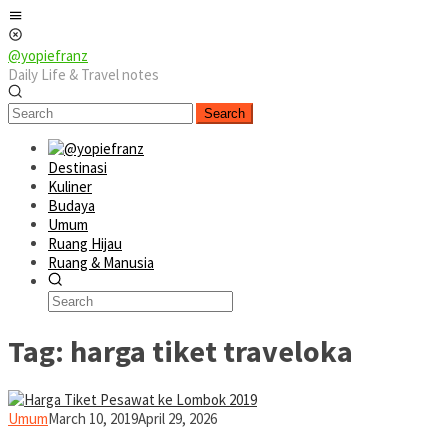
Skip
Mobile
to
Menu
content
@yopiefranz
Daily Life & Travel notes
Search
Destinasi
Kuliner
Budaya
Umum
Ruang Hijau
Ruang & Manusia
Tag:
harga tiket traveloka
yopiefranz
Umum
March 10, 2019
April 29, 2026