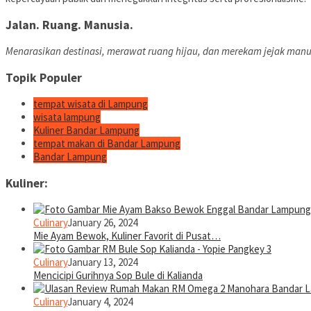
Jalan. Ruang. Manusia.
Menarasikan destinasi, merawat ruang hijau, dan merekam jejak manu
Topik Populer
tempat wisata di Lampung
wisata lampung
Kuliner Bandar Lampung
tempat makan di Bandar Lampung
Bandar Lampung
Kuliner:
Culinary
January 26, 2024
Mie Ayam Bewok, Kuliner Favorit di Pusat…
Culinary
January 13, 2024
Mencicipi Gurihnya Sop Bule di Kalianda
Culinary
January 4, 2024