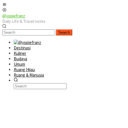
Skip
Mobile
to
Menu
content
@yopiefranz
Daily Life & Travel notes
Search
Destinasi
Kuliner
Budaya
Umum
Ruang Hijau
Ruang & Manusia