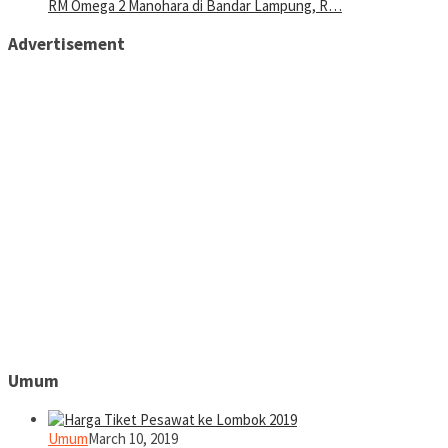
RM Omega 2 Manohara di Bandar Lampung, R…
Advertisement
Umum
Umum
March 10, 2019