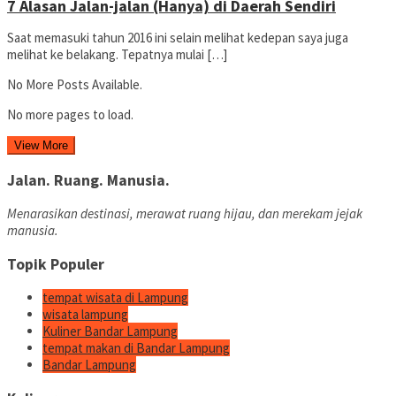
7 Alasan Jalan-jalan (Hanya) di Daerah Sendiri
Saat memasuki tahun 2016 ini selain melihat kedepan saya juga
melihat ke belakang. Tepatnya mulai […]
No More Posts Available.
No more pages to load.
View More
Jalan. Ruang. Manusia.
Menarasikan destinasi, merawat ruang hijau, dan merekam jejak
manusia.
Topik Populer
tempat wisata di Lampung
wisata lampung
Kuliner Bandar Lampung
tempat makan di Bandar Lampung
Bandar Lampung