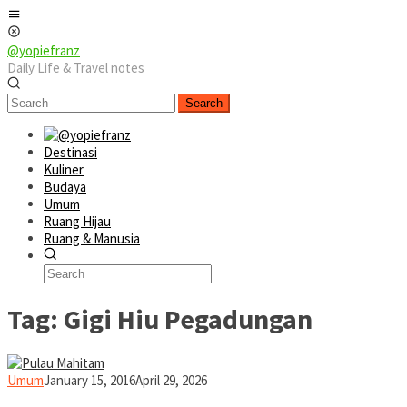
Skip
Mobile
to
Menu
content
@yopiefranz
Daily Life & Travel notes
Search
Destinasi
Kuliner
Budaya
Umum
Ruang Hijau
Ruang & Manusia
Tag:
Gigi Hiu Pegadungan
yopiefranz
Umum
January 15, 2016
April 29, 2026