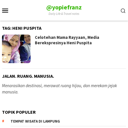
Skip
@yopiefranz
Mobile
to
Daily Life & Travel notes
Menu
content
TAG:
HENI PUSPITA
Celotehan Mama Rayyaan, Media
Berekspresinya Heni Puspita
JALAN. RUANG. MANUSIA.
Menarasikan destinasi, merawat ruang hijau, dan merekam jejak
manusia.
TOPIK POPULER
TEMPAT WISATA DI LAMPUNG