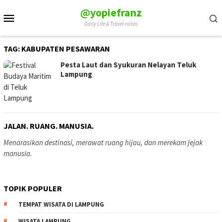
Skip
@yopiefranz
Mobile
to
Daily Life & Travel notes
Menu
content
TAG:
KABUPATEN PESAWARAN
Pesta Laut dan Syukuran Nelayan Teluk
Lampung
JALAN. RUANG. MANUSIA.
Menarasikan destinasi, merawat ruang hijau, dan merekam jejak
manusia.
TOPIK POPULER
TEMPAT WISATA DI LAMPUNG
WISATA LAMPUNG