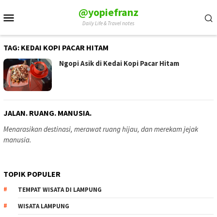
Skip
@yopiefranz
Mobile
to
Daily Life & Travel notes
Menu
content
TAG:
KEDAI KOPI PACAR HITAM
Ngopi Asik di Kedai Kopi Pacar Hitam
JALAN. RUANG. MANUSIA.
Menarasikan destinasi, merawat ruang hijau, dan merekam jejak
manusia.
TOPIK POPULER
TEMPAT WISATA DI LAMPUNG
WISATA LAMPUNG