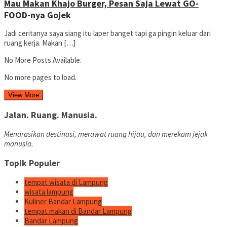
Mau Makan Khajo Burger, Pesan Saja Lewat GO-
FOOD-nya Gojek
Jadi ceritanya saya siang itu laper banget tapi ga pingin keluar dari
ruang kerja. Makan […]
No More Posts Available.
No more pages to load.
View More
Jalan. Ruang. Manusia.
Menarasikan destinasi, merawat ruang hijau, dan merekam jejak
manusia.
Topik Populer
tempat wisata di Lampung
wisata lampung
Kuliner Bandar Lampung
tempat makan di Bandar Lampung
Bandar Lampung