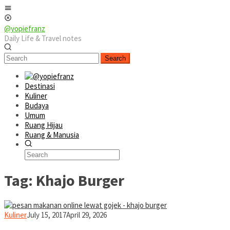
Skip
Mobile
to
Menu
content
@yopiefranz
Daily Life & Travel notes
Search
Destinasi
Kuliner
Budaya
Umum
Ruang Hijau
Ruang & Manusia
Tag:
Khajo Burger
yopiefranz
Kuliner
July 15, 2017
April 29, 2026