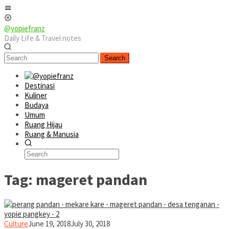
Skip
Mobile
to
Menu
content
@yopiefranz
Daily Life & Travel notes
Search
Destinasi
Kuliner
Budaya
Umum
Ruang Hijau
Ruang & Manusia
Tag:
mageret pandan
yopiefranz
Culture
June 19, 2018
July 30, 2018