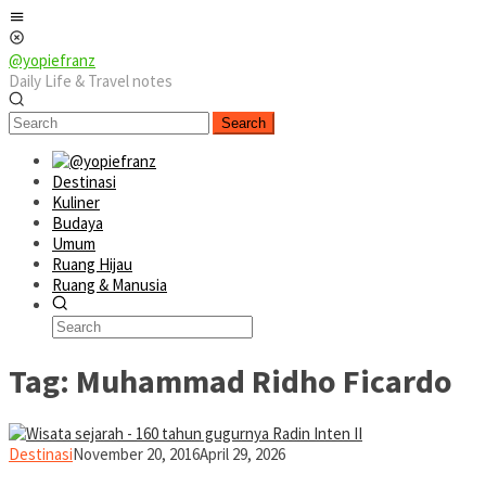
Skip
Mobile
to
Menu
content
@yopiefranz
Daily Life & Travel notes
Search
Destinasi
Kuliner
Budaya
Umum
Ruang Hijau
Ruang & Manusia
Tag:
Muhammad Ridho Ficardo
yopiefranz
Destinasi
November 20, 2016
April 29, 2026