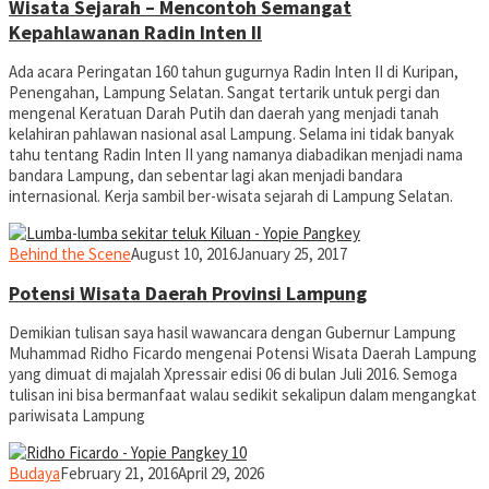
Wisata Sejarah – Mencontoh Semangat
Kepahlawanan Radin Inten II
Ada acara Peringatan 160 tahun gugurnya Radin Inten II di Kuripan,
Penengahan, Lampung Selatan. Sangat tertarik untuk pergi dan
mengenal Keratuan Darah Putih dan daerah yang menjadi tanah
kelahiran pahlawan nasional asal Lampung. Selama ini tidak banyak
tahu tentang Radin Inten II yang namanya diabadikan menjadi nama
bandara Lampung, dan sebentar lagi akan menjadi bandara
internasional. Kerja sambil ber-wisata sejarah di Lampung Selatan.
yopiefranz
Behind the Scene
August 10, 2016
January 25, 2017
Potensi Wisata Daerah Provinsi Lampung
Demikian tulisan saya hasil wawancara dengan Gubernur Lampung
Muhammad Ridho Ficardo mengenai Potensi Wisata Daerah Lampung
yang dimuat di majalah Xpressair edisi 06 di bulan Juli 2016. Semoga
tulisan ini bisa bermanfaat walau sedikit sekalipun dalam mengangkat
pariwisata Lampung
yopiefranz
Budaya
February 21, 2016
April 29, 2026