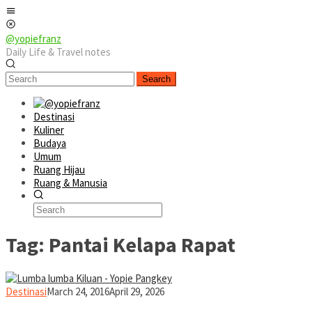
Skip
Mobile
to
Menu
content
@yopiefranz
Daily Life & Travel notes
Search
Destinasi
Kuliner
Budaya
Umum
Ruang Hijau
Ruang & Manusia
Tag:
Pantai Kelapa Rapat
yopiefranz
Destinasi
March 24, 2016
April 29, 2026