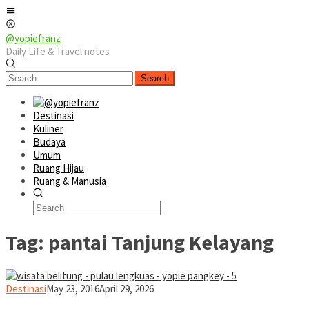
Skip
Mobile
to
Menu
content
@yopiefranz
Daily Life & Travel notes
Search
Destinasi
Kuliner
Budaya
Umum
Ruang Hijau
Ruang & Manusia
Tag:
pantai Tanjung Kelayang
yopiefranz
Destinasi
May 23, 2016
April 29, 2026