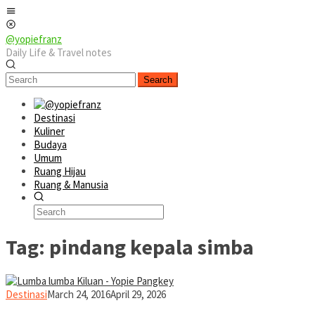
Skip
Mobile
to
Menu
content
@yopiefranz
Daily Life & Travel notes
Search
Destinasi
Kuliner
Budaya
Umum
Ruang Hijau
Ruang & Manusia
Tag:
pindang kepala simba
yopiefranz
Destinasi
March 24, 2016
April 29, 2026