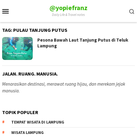
Skip
@yopiefranz
Mobile
to
Daily Life & Travel notes
Menu
content
TAG:
PULAU TANJUNG PUTUS
Pesona Bawah Laut Tanjung Putus di Teluk
Lampung
JALAN. RUANG. MANUSIA.
Menarasikan destinasi, merawat ruang hijau, dan merekam jejak
manusia.
TOPIK POPULER
TEMPAT WISATA DI LAMPUNG
WISATA LAMPUNG