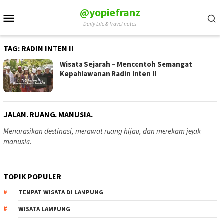
Skip
@yopiefranz
Mobile
to
Daily Life & Travel notes
Menu
content
TAG:
RADIN INTEN II
Wisata Sejarah – Mencontoh Semangat
Kepahlawanan Radin Inten II
JALAN. RUANG. MANUSIA.
Menarasikan destinasi, merawat ruang hijau, dan merekam jejak
manusia.
TOPIK POPULER
TEMPAT WISATA DI LAMPUNG
WISATA LAMPUNG