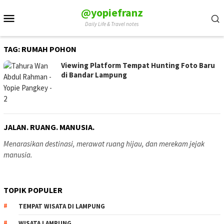
Skip
@yopiefranz
Mobile
to
Daily Life & Travel notes
Menu
content
TAG:
RUMAH POHON
Viewing Platform Tempat Hunting Foto Baru
di Bandar Lampung
JALAN. RUANG. MANUSIA.
Menarasikan destinasi, merawat ruang hijau, dan merekam jejak
manusia.
TOPIK POPULER
TEMPAT WISATA DI LAMPUNG
WISATA LAMPUNG