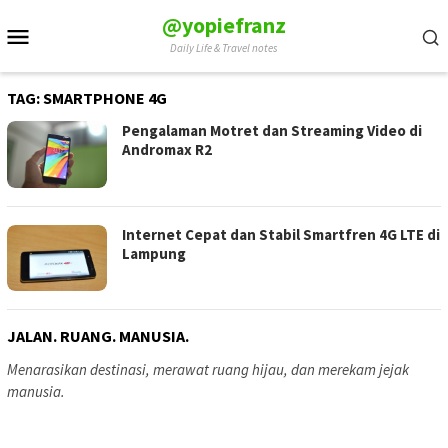
Skip
@yopiefranz
Mobile
to
Daily Life & Travel notes
Menu
content
TAG:
SMARTPHONE 4G
Pengalaman Motret dan Streaming Video di
Andromax R2
Internet Cepat dan Stabil Smartfren 4G LTE di
Lampung
JALAN. RUANG. MANUSIA.
Menarasikan destinasi, merawat ruang hijau, dan merekam jejak
manusia.