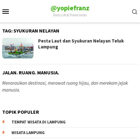
Skip
@yopiefranz
Mobile
to
Daily Life & Travel notes
Menu
content
TAG:
SYUKURAN NELAYAN
Pesta Laut dan Syukuran Nelayan Teluk
Lampung
JALAN. RUANG. MANUSIA.
Menarasikan destinasi, merawat ruang hijau, dan merekam jejak
manusia.
TOPIK POPULER
TEMPAT WISATA DI LAMPUNG
WISATA LAMPUNG