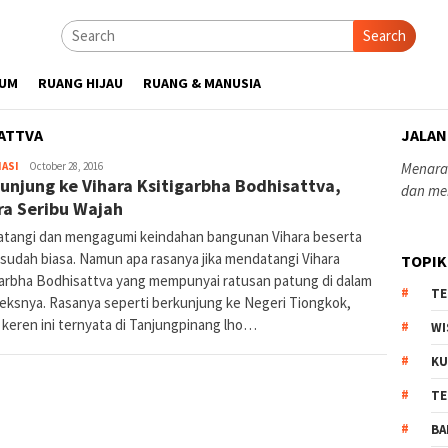
Search
UM
RUANG HIJAU
RUANG & MANUSIA
ATTVA
JALAN
yopiefranz
ASI
October 28, 2016
Menaras
unjung ke Vihara Ksitigarbha Bodhisattva,
dan me
ra Seribu Wajah
tangi dan mengagumi keindahan bangunan Vihara beserta
 sudah biasa. Namun apa rasanya jika mendatangi Vihara
TOPIK
garbha Bodhisattva yang mempunyai ratusan patung di dalam
TE
eksnya. Rasanya seperti berkunjung ke Negeri Tiongkok,
 keren ini ternyata di Tanjungpinang lho…
WI
KU
TE
BA