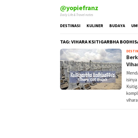
Skip
@yopiefranz
to
Daily Life & Travel notes
content
DESTINASI
KULINER
BUDAYA
UM
TAG:
VIHARA KSITIGARBHA BODHIS
DESTIN
Berk
Viha
Menda
isinya
Ksiti
kompl
vihara