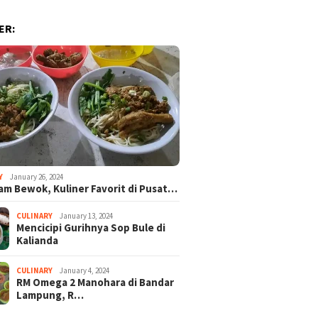
ER:
Y
January 26, 2024
am Bewok, Kuliner Favorit di Pusat…
CULINARY
January 13, 2024
Mencicipi Gurihnya Sop Bule di
Kalianda
CULINARY
January 4, 2024
RM Omega 2 Manohara di Bandar
Lampung, R…