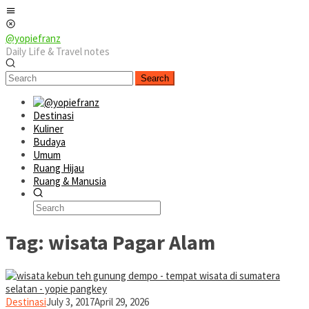
Skip
Mobile
to
Menu
content
@yopiefranz
Daily Life & Travel notes
Search
Destinasi
Kuliner
Budaya
Umum
Ruang Hijau
Ruang & Manusia
Tag:
wisata Pagar Alam
yopiefranz
Destinasi
July 3, 2017
April 29, 2026