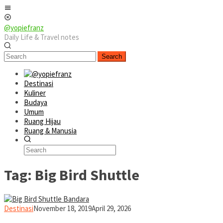
Skip
Mobile
to
Menu
content
@yopiefranz
Daily Life & Travel notes
Search
Destinasi
Kuliner
Budaya
Umum
Ruang Hijau
Ruang & Manusia
Tag:
Big Bird Shuttle
yopiefranz
Destinasi
November 18, 2019
April 29, 2026