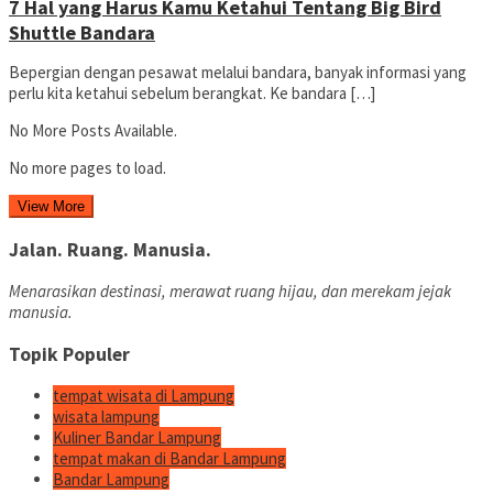
7 Hal yang Harus Kamu Ketahui Tentang Big Bird
Shuttle Bandara
Bepergian dengan pesawat melalui bandara, banyak informasi yang
perlu kita ketahui sebelum berangkat. Ke bandara […]
No More Posts Available.
No more pages to load.
View More
Jalan. Ruang. Manusia.
Menarasikan destinasi, merawat ruang hijau, dan merekam jejak
manusia.
Topik Populer
tempat wisata di Lampung
wisata lampung
Kuliner Bandar Lampung
tempat makan di Bandar Lampung
Bandar Lampung