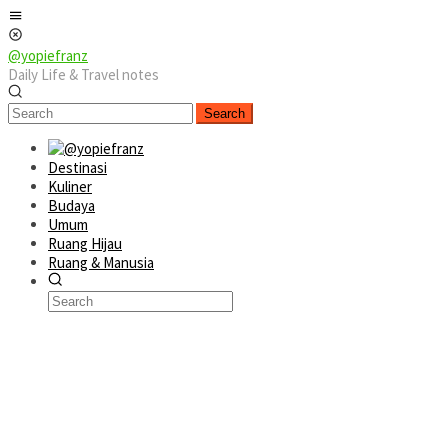
Skip
Mobile
to
Menu
content
@yopiefranz
Daily Life & Travel notes
Search
Destinasi
Kuliner
Budaya
Umum
Ruang Hijau
Ruang & Manusia