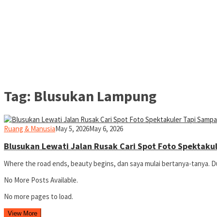
Tag:
Blusukan Lampung
yopiefranz
Ruang & Manusia
May 5, 2026
May 6, 2026
Blusukan Lewati Jalan Rusak Cari Spot Foto Spektaku
Where the road ends, beauty begins, dan saya mulai bertanya-tanya. 
No More Posts Available.
No more pages to load.
View More