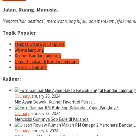
Jalan. Ruang. Manusia.
Menarasikan destinasi, merawat ruang hijau, dan merekam jejak manu
Topik Populer
tempat wisata di Lampung
wisata lampung
Kuliner Bandar Lampung
tempat makan di Bandar Lampung
Bandar Lampung
Kuliner:
Culinary
January 26, 2024
Mie Ayam Bewok, Kuliner Favorit di Pusat…
Culinary
January 13, 2024
Mencicipi Gurihnya Sop Bule di Kalianda
Culinary
January 4, 2024