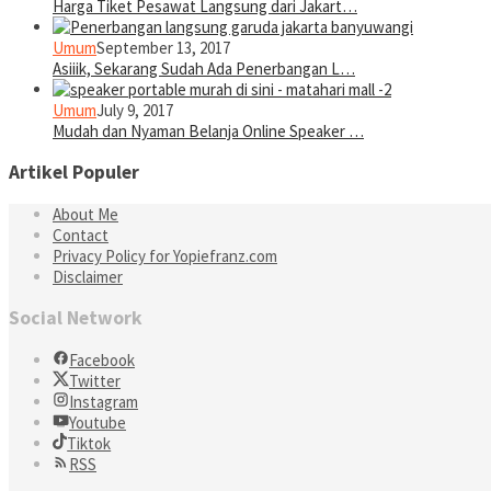
Harga Tiket Pesawat Langsung dari Jakart…
Umum
September 13, 2017
Asiiik, Sekarang Sudah Ada Penerbangan L…
Umum
July 9, 2017
Mudah dan Nyaman Belanja Online Speaker …
Artikel Populer
About Me
Contact
Privacy Policy for Yopiefranz.com
Disclaimer
Social Network
Facebook
Twitter
Instagram
Youtube
Tiktok
RSS