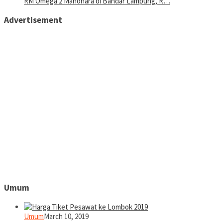
RM Omega 2 Manohara di Bandar Lampung, R…
Advertisement
Umum
Umum
March 10, 2019