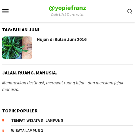
Skip
@yopiefranz
Mobile
to
Daily Life & Travel notes
Menu
content
TAG:
BULAN JUNI
Hujan di Bulan Juni 2016
JALAN. RUANG. MANUSIA.
Menarasikan destinasi, merawat ruang hijau, dan merekam jejak
manusia.
TOPIK POPULER
TEMPAT WISATA DI LAMPUNG
WISATA LAMPUNG