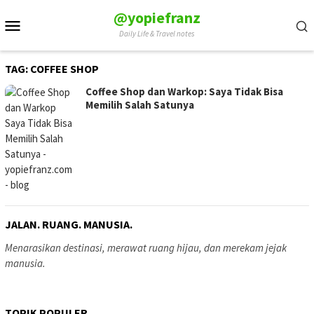
Skip
@yopiefranz
Mobile
to
Daily Life & Travel notes
Menu
content
TAG:
COFFEE SHOP
Coffee Shop dan Warkop: Saya Tidak Bisa
Memilih Salah Satunya
JALAN. RUANG. MANUSIA.
Menarasikan destinasi, merawat ruang hijau, dan merekam jejak
manusia.
TOPIK POPULER